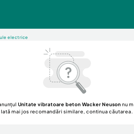
ule electrice
anunțul
Unitate vibratoare beton Wacker Neuson
nu ma
Iată mai jos recomandări similare, continua căutarea.