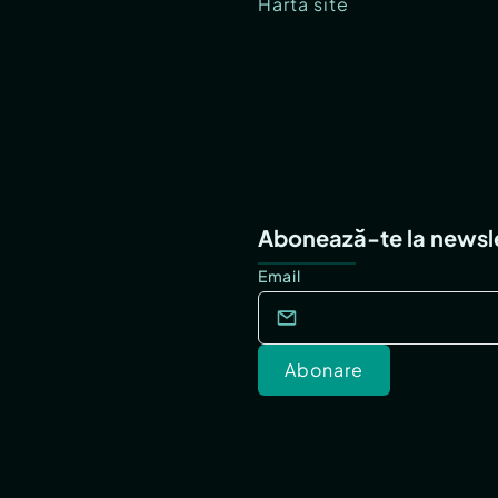
Hartă site
Abonează-te la newsl
Email
Abonare