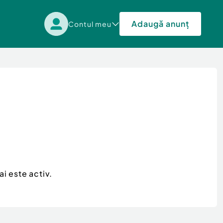
Adaugă anunț
Contul meu
i este activ.