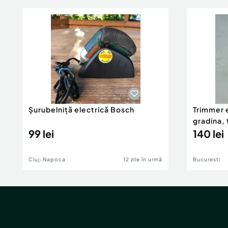
Șurubelniță electrică Bosch
Trimmer e
gradina, 
99 lei
buruieni
140 lei
Cluj-Napoca
12 zile în urmă
Bucuresti