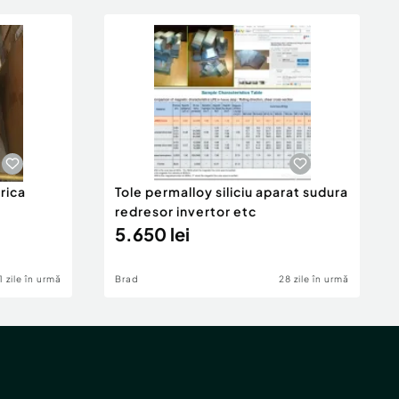
rica
Tole permalloy siliciu aparat sudura
redresor invertor etc
5.650 lei
1 zile în urmă
Brad
28 zile în urmă