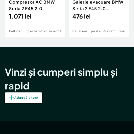
Compresor AC BMW
Galerie evacuare BMW
Seria 2 F45 2.0
Seria 2 F45 2.0
Motorina 2016
1.071 lei
Motorina 2016
476 lei
Falticeni
peste 56 ani în urmă
Falticeni
peste 56 ani în urmă
Vinzi și cumperi simplu și
rapid
Adaugă anunț