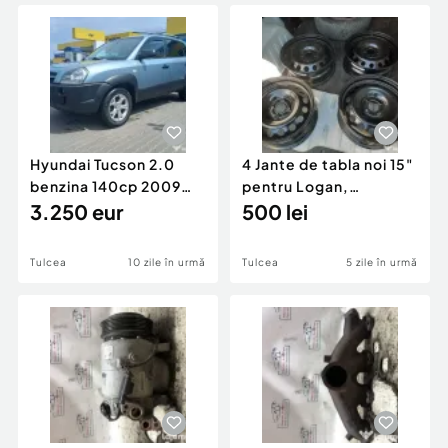
Locuri de munca
Utilaje agricole si industriale
Servicii
Piese auto si accesorii
Animale de companie
Dacia Duster
Afaceri și echipamente profesionale
Inchiriere Bunuri si Vehicule
Hyundai Tucson 2.0
4 Jante de tabla noi 15"
benzina 140cp 2009
pentru Logan,
SUV
3.250 eur
Sandero, Clio
500 lei
Tulcea
10 zile în urmă
Tulcea
5 zile în urmă