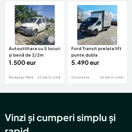
Locuri de munca
Utilaje agricole si industriale
Servicii
Piese auto si accesorii
Animale de companie
Dacia Duster
Afaceri și echipamente profesionale
Inchiriere Bunuri si Vehicule
Autoutilitara cu 5 locuri
Ford Transit prelata lift
și benă de 2/2m
punte dubla
1.500 eur
5.490 eur
Beregsau Mare
23 zile în urmă
Constanta
24 zile în urmă
Vinzi și cumperi simplu și
rapid