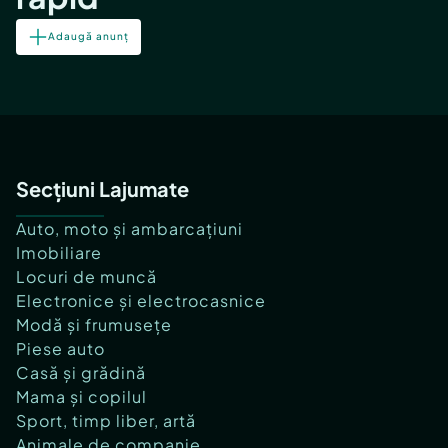
Adaugă anunț
Secțiuni Lajumate
Auto, moto și ambarcațiuni
Imobiliare
Locuri de muncă
Electronice și electrocasnice
Modă și frumusețe
Piese auto
Casă și grădină
Mama și copilul
Sport, timp liber, artă
Animale de companie