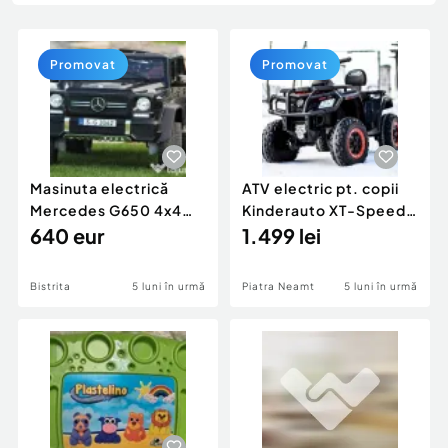
Locuri de munca
Utilaje agricole si industriale
Servicii
Piese auto si accesorii
Animale de companie
Promovat
Promovat
Dacia Duster
Afaceri și echipamente profesionale
Inchiriere Bunuri si Vehicule
Masinuta electrică
ATV electric pt. copii
Mercedes G650 4x4
Kinderauto XT-Speed
180W Maybach Deluxe
640 eur
4x45W 24V premium
1.499 lei
Bistrita
5 luni în urmă
Piatra Neamt
5 luni în urmă