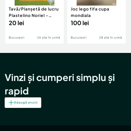
Tavă/Planșetă de lucru
Joc lego fifa cupa
Plastelino Noriel –
mondiala
Suport activități
20 lei
100 lei
modelaj copii
Bucuresti
26 zile în urmă
Bucuresti
28 zile în urmă
Vinzi și cumperi simplu și
rapid
Adaugă anunț