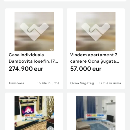
Locuri de munca
Utilaje agricole si industriale
Servicii
Piese auto si accesorii
Animale de companie
Dacia Duster
Afaceri și echipamente profesionale
Inchiriere Bunuri si Vehicule
Casa individuala
Vindem apartament 3
Dambovita Iosefin,170
camere Ocna Șugatan
mp2 utili, panouri
274.900 eur
68 mp
57.000 eur
Timisoara
15 zile în urmă
Ocna Sugatag
17 zile în urmă