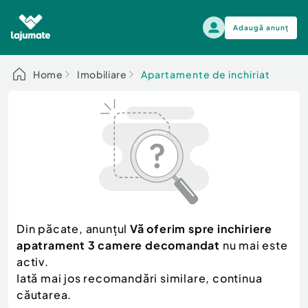
Adaugă anunț
Alege categoria
Home
Imobiliare
Apartamente de inchiriat
Auto, moto si ambarcatiuni
Toate Anunturile
Auto, moto si ambarcatiuni
Imobiliare
Autoturisme
Electronice si electrocasnice
Anvelope si Jante
Casa si gradina
Alege dupa sezon
Piese auto
Scutere - ATV - UTV
Din păcate, anunțul
Vă oferim spre inchiriere
Mama si copilul
Autoutilitare
apatrament 3 camere decomandat
nu mai este
Moda si frumusete
Ambarcatiuni
activ.
Sport, timp liber, arta
Iată mai jos recomandări similare, continua
Camioane - Rulote - Remorci
Agro si Industrie
căutarea.
Motociclete