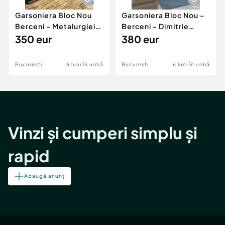
Garsoniera Bloc Nou
Garsoniera Bloc Nou -
Berceni - Metalurgiei
Berceni - Dimitrie
Park - Postalionul
350 eur
Leonida
380 eur
Bucuresti
6 luni în urmă
Bucuresti
6 luni în urmă
Vinzi și cumperi simplu și
rapid
Adaugă anunț