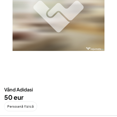
Locuri de munca
Utilaje agricole si industriale
Servicii
Piese auto si accesorii
Animale de companie
Dacia Duster
Afaceri și echipamente profesionale
Inchiriere Bunuri si Vehicule
Vând Adidasi
50 eur
Persoană fizică