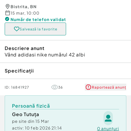
Bistrita
,
BN
15 mar, 10:00
Număr de telefon
validat
Salvează la favorite
Descriere anunt
Vând adidasi nike numărul 42 albi
Specificații
ID:
16841927
36
Raportează anunț
Persoană fizică
Geo Tutuța
pe site din
15 Mar
activ:
10 feb 2026 21:14
0
anunțuri