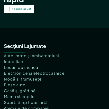
Adaugă anunț
Secțiuni Lajumate
Auto, moto și ambarcațiuni
Imobiliare
Locuri de muncă
Electronice și electrocasnice
Modă și frumusețe
Piese auto
Casă și grădină
Mama și copilul
Sport, timp liber, artă
Animale de companie