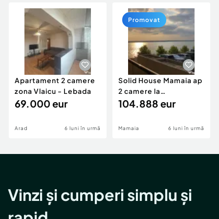
Locuri de munca
Utilaje agricole si industriale
Servicii
Piese auto si accesorii
Promovat
Animale de companie
Dacia Duster
Afaceri și echipamente profesionale
Inchiriere Bunuri si Vehicule
Apartament 2 camere
Solid House Mamaia ap
zona Vlaicu - Lebada
2 camere la
69.000 eur
cheie,langa Mega
104.888 eur
Image
Arad
6 luni în urmă
Mamaia
6 luni în urmă
Vinzi și cumperi simplu și
rapid