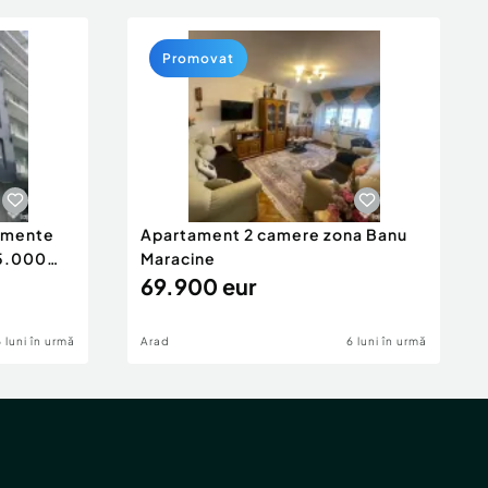
Promovat
tamente
Apartament 2 camere zona Banu
65.000
Maracine
69.900 eur
6 luni în urmă
Arad
6 luni în urmă