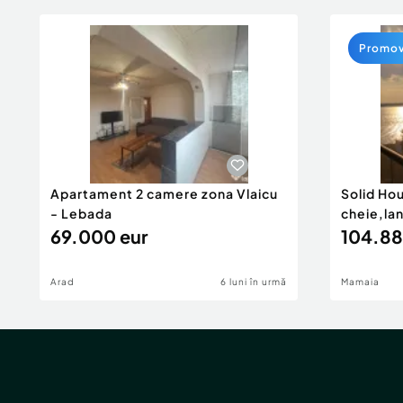
Promo
Apartament 2 camere zona Vlaicu
Solid Ho
- Lebada
cheie,la
69.000 eur
104.88
Arad
6 luni în urmă
Mamaia