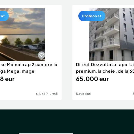
vat
Promovat
use Mamaia ap 2 camere la
Direct Dezvoltator apar
nga Mega Image
premium,la cheie ,de la 
8 eur
eur
65.000 eur
6 luni în urmă
Navodari