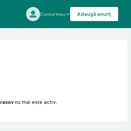
Adaugă anunț
Contul meu
Brasov
nu mai este activ.