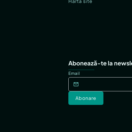
Hartă site
Abonează-te la newsl
Email
Abonare