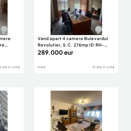
amere
Vand apart 4 camere Bulevardul
are
Revolutiei, S.C. 276mp ID:RH-
45447-prop
289.000 eur
4 zile în urmă
Arad
12 zile în urmă