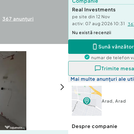
Companie
Real Investments
pe site din
12 Nov
367
anunțuri
activ:
07 aug 2026 10:31
36
Nu există recenzii
Sună vânzător
numar de telefon
v
Trimite mesa
Mai multe anunțuri ale uti
Arad
,
Arad
Despre companie