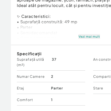
Ideal atât pentru locuit, cât și pentru investiți
✨ Caracteristici:
• Suprafață construită: 49 mp
• Parter
• Semidecomandat
Vezi mai mult
• Compartimentare:
hol
Specificații
baie
Suprafață utilă
37
An constr
bucătărie
(m²)
sufragerie
dormitor
• Balcon închis
Numar Camere
2
Comparti
• Geamuri termopan
• Aer condiționat
Etaj
Parter
Stare
• Instalație sanitară nouă
• Instalație electrică nouă
Comfort
1
???? Sufrageria și dormitorul sunt la gri – pe