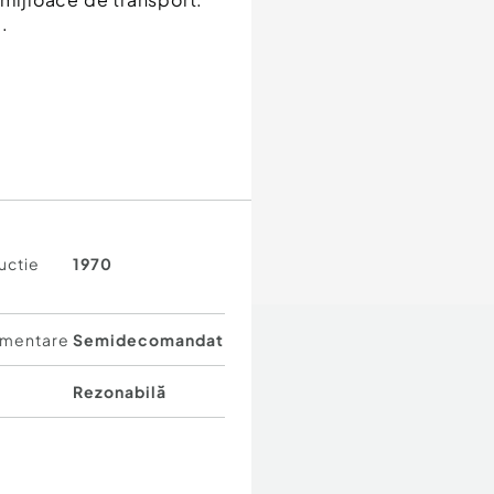
e.
uctie
1970
mentare
Semidecomandat
Rezonabilă
rfecte pentru amenajare