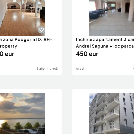
a zona Podgoria ID: RH-
Inchiriez apartament 3 c
roperty
Andrei Saguna + loc parc
0 eur
ID:RH-45483-
450 eur
8 zile în urmă
Arad