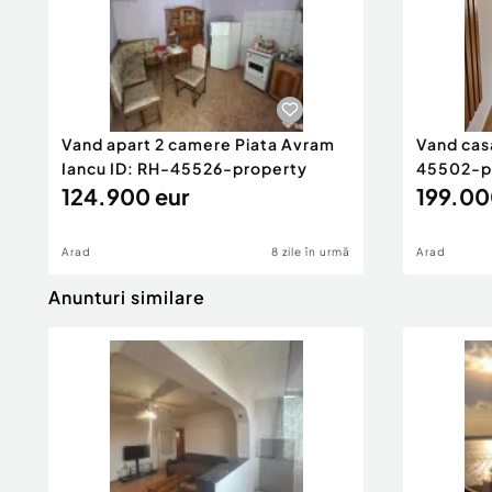
Vand apart 2 camere Piata Avram
Vand cas
Iancu ID: RH-45526-property
45502-p
124.900 eur
199.00
Arad
8 zile în urmă
Arad
Anunturi similare