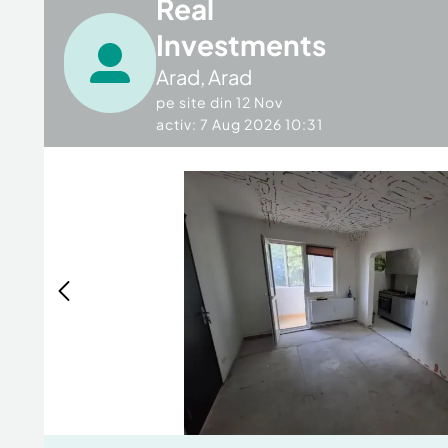
Real
Investments
Arad
,
Arad
pe site din
12 Nov
activ: 7 Aug 2026 10:31