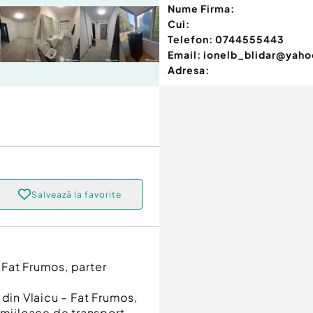
Nume Firma:
Cui:
Telefon:
0744555443
Email:
ionelb_blidar@yah
Adresa:
Salvează la favorite
 Fat Frumos, parter
 din Vlaicu – Fat Frumos,
 mijloace de transport.