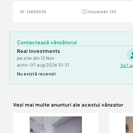
după propriul gust și stil.
ID:
16855035
Vizualizări:
152
???? Zonă liniștită, cu acces rapid către super
public și puncte de interes din cartier.
✅ Potrivit pentru familie, cuplu tânăr sau invest
Contactează vânzătorul
???? Pentru mai multe detalii și programarea un
Real Investments
privat.
pe site din
12 Nov
activ:
07 aug 2026 10:31
367
a
Confort:
1
Nu există recenzii
Tip imobil:
Bloc de apartamente
Vezi mai multe anunturi ale acestui vânzator