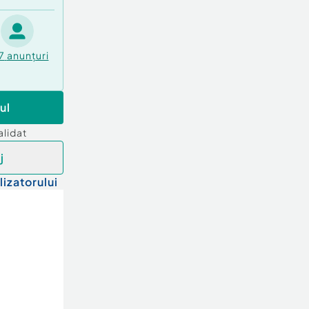
7
anunțuri
ul
alidat
j
lizatorului