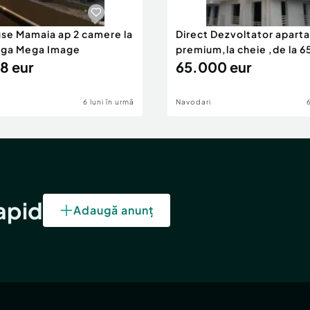
use Mamaia ap 2 camere la
Direct Dezvoltator apar
nga Mega Image
premium,la cheie ,de la 
8 eur
eur
65.000 eur
6 luni în urmă
Navodari
rapid
Adaugă anunț