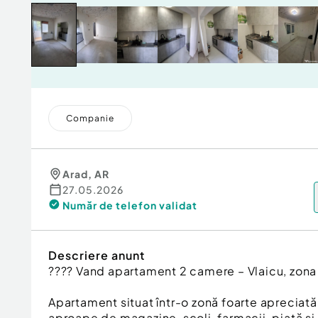
Companie
Arad
,
AR
27.05.2026
Număr de telefon
validat
Descriere anunt
???? Vand apartament 2 camere – Vlaicu, zona
Apartament situat într-o zonă foarte apreciată
aproape de magazine, școli, farmacii, piață și