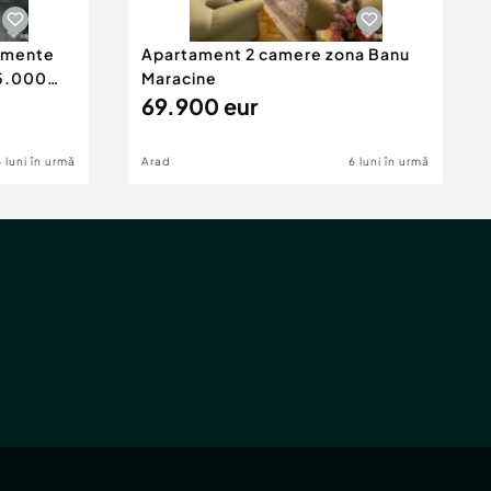
tamente
Apartament 2 camere zona Banu
65.000
Maracine
69.900 eur
6 luni în urmă
Arad
6 luni în urmă