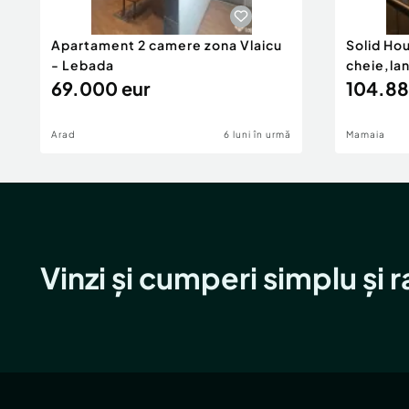
Apartament 2 camere zona Vlaicu
Solid Ho
- Lebada
cheie,la
69.000 eur
104.88
Arad
6 luni în urmă
Mamaia
Vinzi și cumperi simplu și 