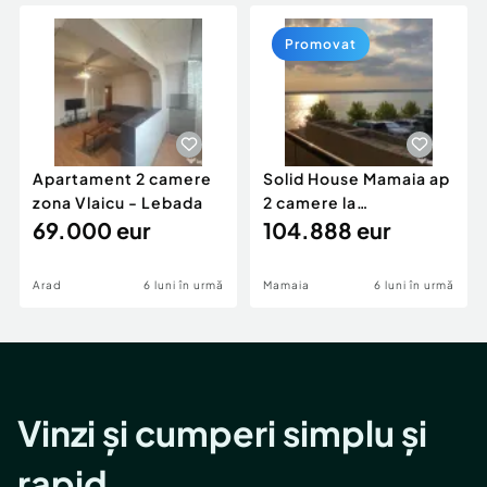
Locuri de munca
Utilaje agricole si industriale
Servicii
Piese auto si accesorii
Promovat
Animale de companie
Dacia Duster
Afaceri și echipamente profesionale
Inchiriere Bunuri si Vehicule
Apartament 2 camere
Solid House Mamaia ap
zona Vlaicu - Lebada
2 camere la
69.000 eur
cheie,langa Mega
104.888 eur
Image
Arad
6 luni în urmă
Mamaia
6 luni în urmă
Vinzi și cumperi simplu și
rapid