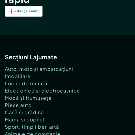
Adaugă anunț
Secțiuni Lajumate
Auto, moto și ambarcațiuni
Imobiliare
Locuri de muncă
Electronice și electrocasnice
Modă și frumusețe
Piese auto
Casă și grădină
Mama și copilul
Sport, timp liber, artă
Animale de companie