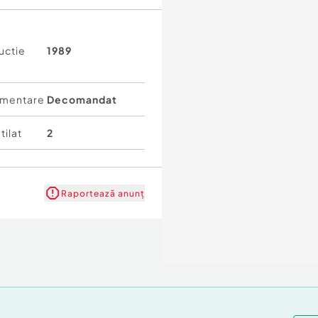
uctie
1989
i vizionări, vă stăm cu
mentare
Decomandat
tilat
2
Raportează anunț