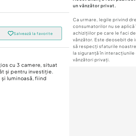
un vânzător privat.
Ca urmare, legile privind dr
consumatorilor nu se aplică 
achizițiilor pe care le faci d
Salvează la favorite
vânzător. Este deosebit de 
să respecți sfaturile noastre
la siguranță în interacțiunile
vânzători privați.
os cu 3 camere, situat
ât și pentru investiție.
și luminoasă, fiind