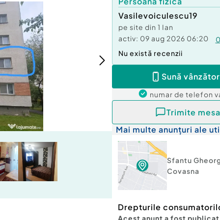
Persoană fizică
Vasilevoiculescu19
pe site din
1 Ian
activ:
09 aug 2026 06:20
Nu există recenzii
Sună vânzător
numar de telefon
v
Trimite mesa
Mai multe anunțuri ale uti
Sfantu Gheor
Covasna
Drepturile consumatoril
Acest anunț a fost publicat