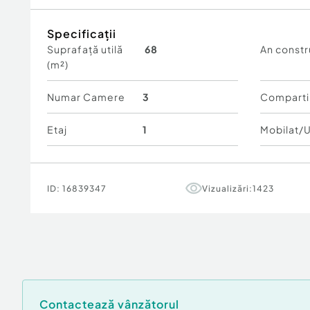
zonă centrală foarte căutată;
compartimentare eficientă;
Specificații
ideal pentru familie;
Suprafață utilă
68
An constr
excelent pentru investiție și închiriere;
(m²)
acces facil la toate facilitățile urbane.
Pentru mai multe informații și programarea une
plăcere la dispoziție.
Numar Camere
3
Comparti
Etaj
1
Mobilat/U
ID:
16839347
Vizualizări:
1423
Contactează vânzătorul