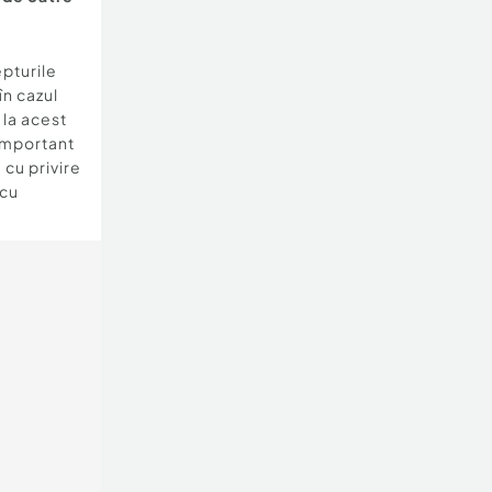
epturile
în cazul
e la acest
important
 cu privire
 cu