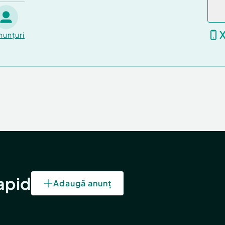
nunțuri
rapid
Adaugă anunț