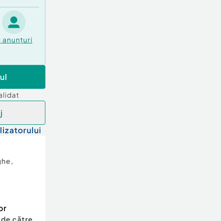
0
anunțuri
ul
alidat
j
lizatorului
ghe
,
or
 de către