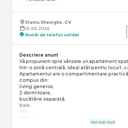
Sfantu Gheorghe
,
CV
15.05.2026
Număr de telefon
validat
Descriere anunt
Vă propunem spre vânzare un apartament spați
într-o zonă centrală, ideal atât pentru locuit, c
Apartamentul are o compartimentare practică 
compus din:
living generos,
2 dormitoare,
bucătărie separată,
baie,
hol,
balcon.
Vezi mai mult
Avantaje: