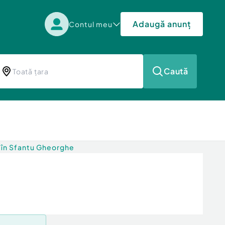
Adaugă anunț
Contul meu
Caută
 în Sfantu Gheorghe