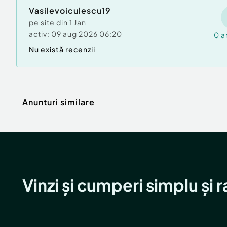
Vasilevoiculescu19
pe site din
1 Jan
activ:
09 aug 2026 06:20
0
a
Nu există recenzii
Anunturi similare
Vinzi și cumperi simplu și 