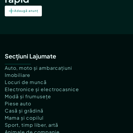
Adaugă anunț
Secțiuni Lajumate
Auto, moto și ambarcațiuni
Imobiliare
Locuri de muncă
Electronice și electrocasnice
Modă și frumusețe
Piese auto
Casă și grădină
Mama și copilul
Sport, timp liber, artă
Animale de companie