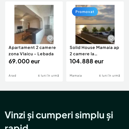
Locuri de munca
Utilaje agricole si industriale
Servicii
Piese auto si accesorii
Promovat
Animale de companie
Dacia Duster
Afaceri și echipamente profesionale
Inchiriere Bunuri si Vehicule
Apartament 2 camere
Solid House Mamaia ap
zona Vlaicu - Lebada
2 camere la
69.000 eur
cheie,langa Mega
104.888 eur
Image
Arad
6 luni în urmă
Mamaia
6 luni în urmă
Vinzi și cumperi simplu și
rapid