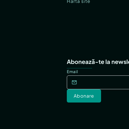
Hartă site
Abonează-te la newsl
Email
Abonare