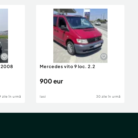
n 2008
Mercedes vito 9 loc. 2.2
900 eur
9 zile în urmă
Iasi
30 zile în urmă