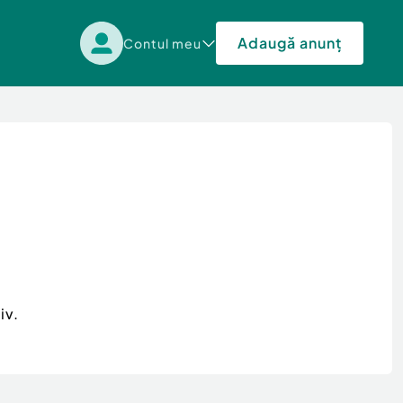
Adaugă anunț
Contul meu
iv.