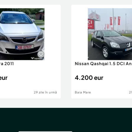
ra 2011
Nissan Qashqai 1.5 DCI A
eur
4.200 eur
29 zile în urmă
Baia Mare
2