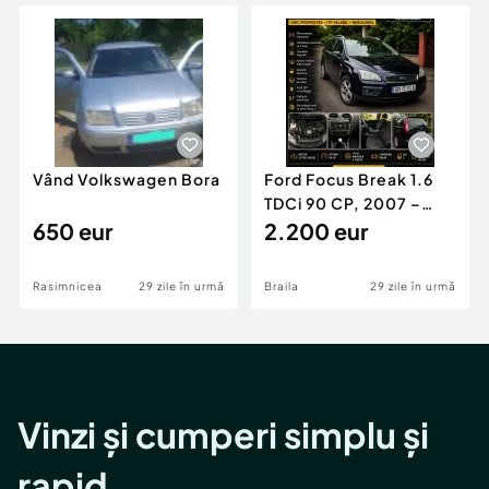
Locuri de munca
Utilaje agricole si industriale
Servicii
Piese auto si accesorii
Animale de companie
Dacia Duster
Afaceri și echipamente profesionale
Inchiriere Bunuri si Vehicule
Vând Volkswagen Bora
Ford Focus Break 1.6
TDCi 90 CP, 2007 –
650 eur
Unic proprietar, ITP
2.200 eur
valabil
Rasimnicea
29 zile în urmă
Braila
29 zile în urmă
Vinzi și cumperi simplu și
rapid