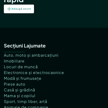
Adaugă anunț
Secțiuni Lajumate
Auto, moto și ambarcațiuni
Imobiliare
Locuri de muncă
Electronice și electrocasnice
Modă și frumusețe
Piese auto
Casă și grădină
Mama și copilul
Sport, timp liber, artă
Animale de companie