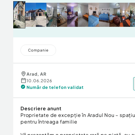
Companie
Arad
,
AR
10.06.2026
Număr de telefon
validat
Descriere anunt
Proprietate de excepție în Aradul Nou – spațiu,
pentru întreaga familie
Vă prezentăm o proprietate rară pe piață, cu a