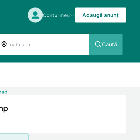
Adaugă anunț
Contul meu
Caută
Arad
 mp