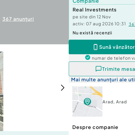
Companie
Real Investments
pe site din
12 Nov
367
anunțuri
activ:
07 aug 2026 10:31
36
Nu există recenzii
Sună vânzător
numar de telefon
v
Trimite mesa
Mai multe anunțuri ale uti
Arad
,
Arad
Despre companie