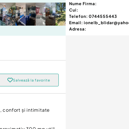
Nume Firma:
Cui:
Telefon:
0744555443
Email:
ionelb_blidar@yah
Adresa:
Salvează la favorite
 confort și intimitate
proximativ 300 mp utili,