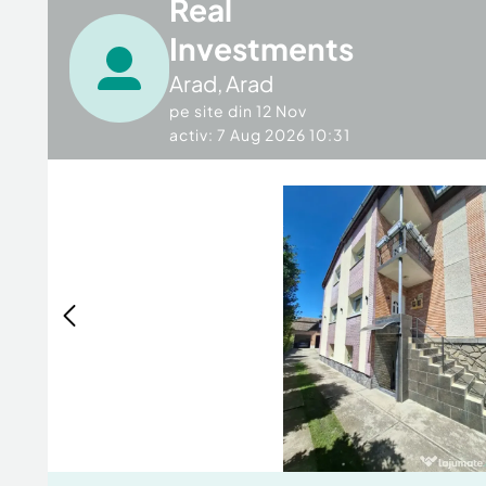
Real
Investments
Arad
,
Arad
pe site din
12 Nov
activ: 7 Aug 2026 10:31