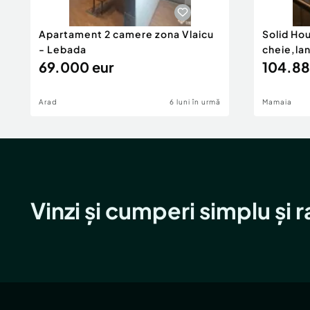
Apartament 2 camere zona Vlaicu
Solid Ho
- Lebada
cheie,la
69.000 eur
104.88
Arad
6 luni în urmă
Mamaia
Vinzi și cumperi simplu și 