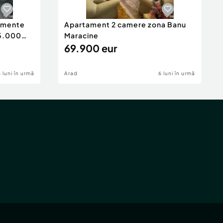
tamente
Apartament 2 camere zona Banu
65.000
Maracine
69.900 eur
6 luni în urmă
Arad
6 luni în urmă