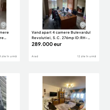
amere
Vand apart 4 camere Bulevardul
are
Revolutiei, S.C. 276mp ID:RH-
45447-prop
289.000 eur
4 zile în urmă
Arad
12 zile în urmă