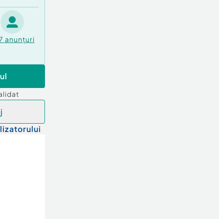
7
anunțuri
ul
alidat
j
lizatorului