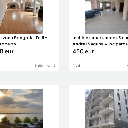
o grădină îngrijită
iferi maturi, oferind un
casă.
 o simplă locuință –
rtimentarea inteligentă și
a zona Podgoria ID: RH-
Inchiriez apartament 3 c
unitate rară pentru
roperty
Andrei Saguna + loc parc
 siguranță pe termen
0 eur
ID:RH-45483-
450 eur
 programarea unei
8 zile în urmă
Arad