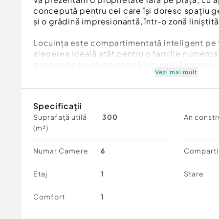
concepută pentru cei care își doresc spațiu 
și o grădină impresionantă, într-o zonă liniștită
Locuința este compartimentată inteligent pe tr
alegerea ideală atât pentru o familie numeroa
generații care își doresc să locuiască împreun
Vezi mai mult
timp independența și intimitatea. Este locul p
tânără și părinți sau bunici, fiecare beneficiin
locuit.
Specificații
Suprafață utilă
300
An constr
Demisolul găzduiește un apartament comple
(m²)
din hol, living, dormitor, dressing, baie și bucăt
și electrice au fost complet renovate, oferind 
locuințe separate și autonome.
Numar Camere
6
Comparti
Parterul impresionează prin funcționalitate și 
Etaj
1
Stare
generos, bucătărie, living spațios, baie, spați
superbă extensie din sticlă care transformă fi
Comfort
1
experiență aparte.