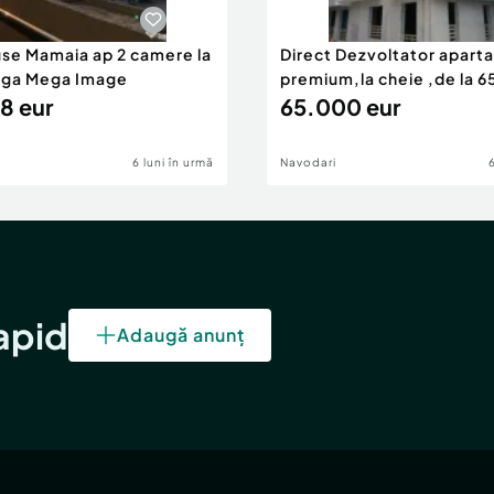
use Mamaia ap 2 camere la
Direct Dezvoltator apar
nga Mega Image
premium,la cheie ,de la 
8 eur
eur
65.000 eur
6 luni în urmă
Navodari
rapid
Adaugă anunț