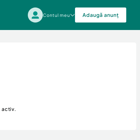
Adaugă anunț
Contul meu
 activ.