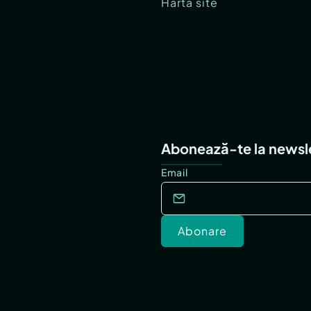
Hartă site
Abonează-te la newsl
Email
Abonare