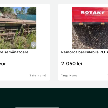
re semănatoare
Remorcă basculabilă ROT
eur
2.050 lei
3 zile în urmă
Targu Mures