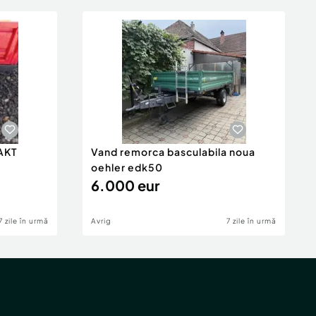
AKT
Vand remorca basculabila noua
oehler edk50
6.000 eur
7 zile în urmă
Avrig
7 zile în urmă