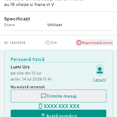
au 18 viteze si frana in V
Specificații
Stare
Utilizat
ID:
16815518
214
Raportează anunț
Persoană fizică
Lumi Urs
pe site din
12 Jul
activ:
14 iul 2026 11:41
1
anunț
Nu există recenzii
Trimite mesaj
XXXX XXX XXX
Arată numărul