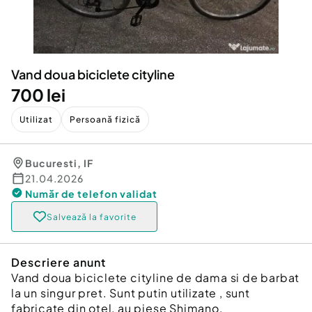
Locuri de munca
Utilaje agricole si industriale
Servicii
Piese auto si accesorii
Animale de companie
Dacia Duster
Afaceri și echipamente profesionale
Vand doua biciclete cityline
Inchiriere Bunuri si Vehicule
700 lei
Utilizat
Persoană fizică
Bucuresti
,
IF
21.04.2026
Număr de telefon
validat
Salvează la favorite
Descriere anunt
Vand doua biciclete cityline de dama si de barbat
la un singur pret. Sunt putin utilizate , sunt
fabricate din otel, au piese Shimano,