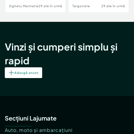
Sighetu Marmatiei
29 zile în urmă
Targoviste
29 zile în urmă
Vinzi și cumperi simplu și
rapid
Adaugă anunț
Secțiuni Lajumate
Auto, moto și ambarcațiuni