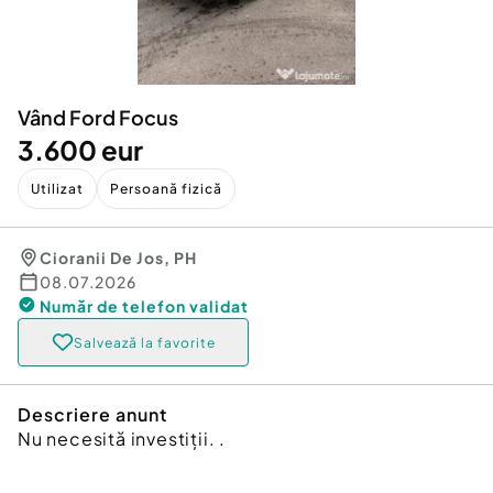
Locuri de munca
Utilaje agricole si industriale
Servicii
Piese auto si accesorii
Animale de companie
Dacia Duster
Afaceri și echipamente profesionale
Vând Ford Focus
Inchiriere Bunuri si Vehicule
3.600 eur
Utilizat
Persoană fizică
Cioranii De Jos
,
PH
08.07.2026
Număr de telefon
validat
Salvează la favorite
Descriere anunt
Nu necesită investiții. .