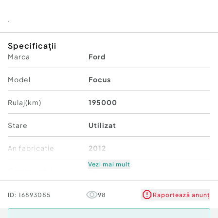
.
Specificații
Marca
Ford
Model
Focus
Rulaj(km)
195000
Stare
Utilizat
An fabricatie
2012
Vezi mai mult
Combustibil
Benzină
Verifică km
ID:
16893085
98
Raportează anunț