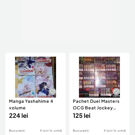
Manga Yashahime 4
Pachet Duel Masters
volume
OCG Beat Jockey
224 lei
Balga Raiser
125 lei
Bucuresti
4 luni în urmă
Bucuresti
4 luni în urmă