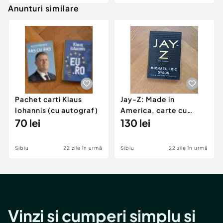
Anunturi similare
Pachet carti Klaus
Jay-Z: Made in
Iohannis (cu autograf)
America, carte cu
70 lei
coperta cartonata
130 lei
(hardback)
Sibiu
22 zile în urmă
Sibiu
22 zile în urmă
Vinzi și cumperi simplu și