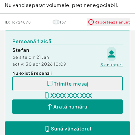
Nu vand separat volumele, pret nenegociabil.
ID:
16724878
137
Raportează anunț
Persoană fizică
Stefan
pe site din
21 Jan
activ:
30 apr 2026 10:09
3
anunțuri
Nu există recenzii
Trimite mesaj
XXXX XXX XXX
Arată numărul
Sună vânzătorul