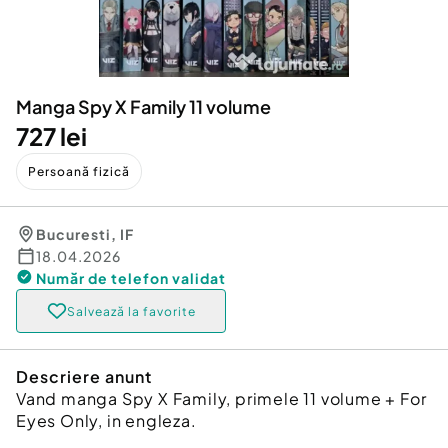
Locuri de munca
Utilaje agricole si industriale
Servicii
Piese auto si accesorii
Animale de companie
Dacia Duster
Afaceri și echipamente profesionale
Manga Spy X Family 11 volume
Inchiriere Bunuri si Vehicule
727 lei
Persoană fizică
Bucuresti
,
IF
18.04.2026
Număr de telefon
validat
Salvează la favorite
Descriere anunt
Vand manga Spy X Family, primele 11 volume + For
Eyes Only, in engleza.