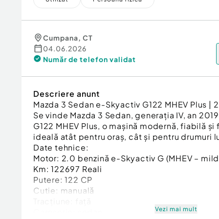
Cumpana
,
CT
04.06.2026
Număr de telefon
validat
Descriere anunt
Mazda 3 Sedan e-Skyactiv G122 MHEV Plus | 2
Se vinde Mazda 3 Sedan, generația IV, an 201
G122 MHEV Plus, o mașină modernă, fiabilă și 
ideală atât pentru oraș, cât și pentru drumuri l
Date tehnice:
Motor: 2.0 benzină e-Skyactiv G (MHEV – mild
Km: 122697 Reali
Putere: 122 CP
Cutie: manuală
Tracțiune: față
Vezi mai mult
Caroserie: sedan