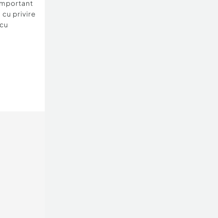
important
 cu privire
 cu