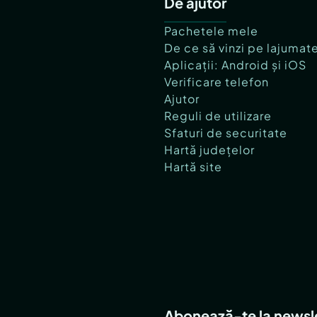
De ajutor
Pachetele mele
De ce să vinzi pe lajumat
Aplicații: Android și iOS
Verificare telefon
Ajutor
Reguli de utilizare
Sfaturi de securitate
Hartă județelor
Hartă site
Abonează-te la newsl