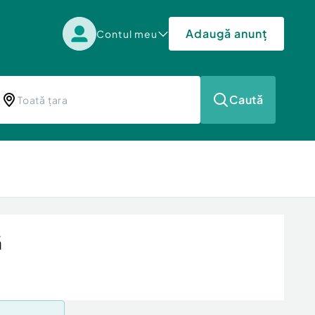
Adaugă anunț
Contul meu
Caută
ă