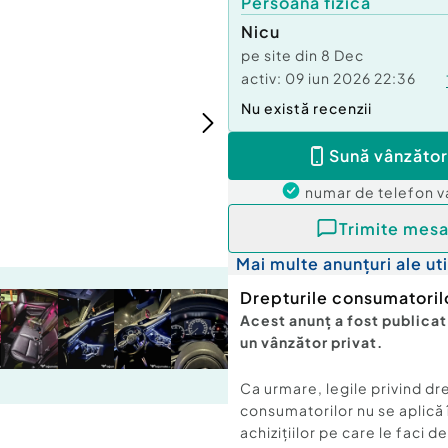
Persoană fizică
Nicu
pe site din
8 Dec
activ:
09 iun 2026 22:36
Nu există recenzii
Sună vânzător
numar de telefon
v
Trimite mesa
Mai multe anunțuri ale uti
Drepturile consumatoril
Acest anunț a fost publicat
un vânzător privat.
Ca urmare, legile privind dr
consumatorilor nu se aplică 
achizițiilor pe care le faci d