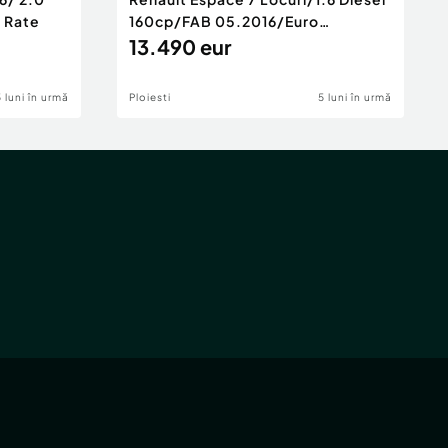
e Rate
160cp/FAB 05.2016/Euro
6/Posibilita
13.490 eur
5 luni în urmă
Ploiesti
5 luni în urmă