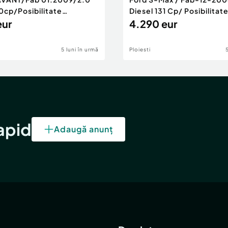
0cp/Posibilitate
Diesel 131 Cp/ Posibilitat
RANTIE
eur
4.290 eur
5 luni în urmă
Ploiesti
rapid
Adaugă anunț