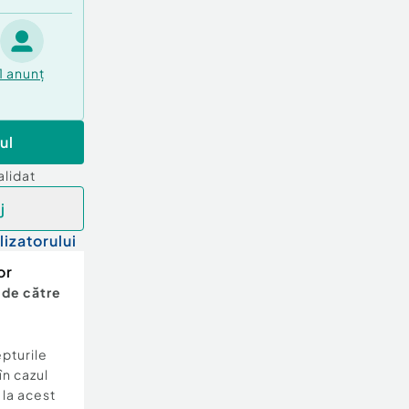
1
anunț
ul
alidat
j
lizatorului
or
 de către
epturile
în cazul
e la acest