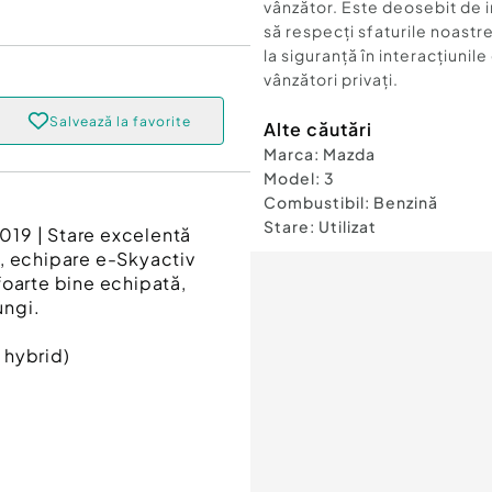
vânzător. Este deosebit de 
să respecți sfaturile noastre
la siguranță în interacțiunile
vânzători privați.
Salvează la favorite
Alte căutări
Marca
:
Mazda
Model
:
3
Combustibil
:
Benzină
Stare
:
Utilizat
019 | Stare excelentă
9, echipare e-Skyactiv
foarte bine echipată,
ungi.
 hybrid)