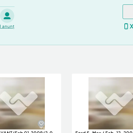
Tapiterie piele
1
anunț
 consum redus, confort
AVANT/Fab 01.2009/2.0
Ford S-Max / Fab-12-200