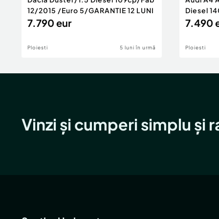
12/2015 /Euro 5/GARANTIE 12 LUNI
Diesel 14
7.790 eur
Rate/GA
7.490 
Ploiesti
5 luni în urmă
Ploiesti
Vinzi și cumperi simplu și 