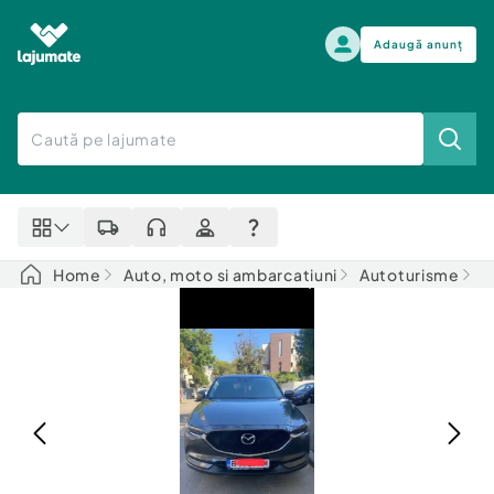
Adaugă anunț
Alege categoria
Auto, moto si ambarcatiuni
Toate Anunturile
Auto, moto si ambarcatiuni
Imobiliare
Autoturisme
Home
Auto, moto si ambarcatiuni
Autoturisme
A
Electronice si electrocasnice
Anvelope si Jante
Casa si gradina
Alege dupa sezon
Piese auto
Scutere - ATV - UTV
Mama si copilul
Autoutilitare
Moda si frumusete
Ambarcatiuni
Sport, timp liber, arta
Camioane - Rulote - Remorci
Agro si Industrie
Motociclete