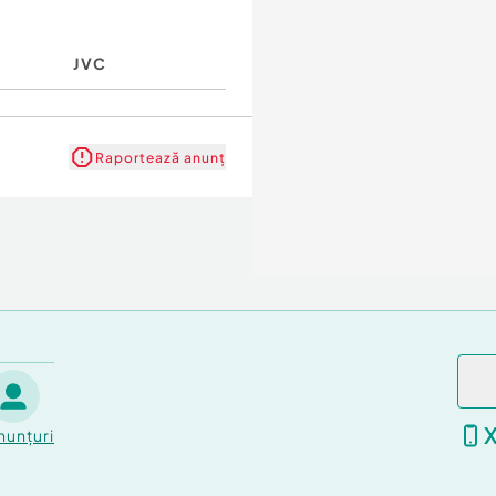
JVC
Raportează anunț
nunțuri