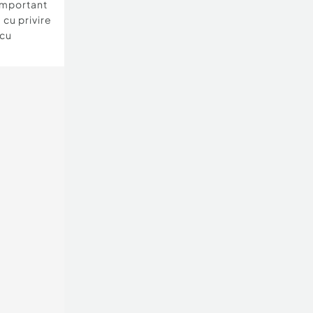
important
 cu privire
 cu