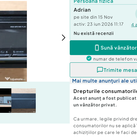
Persoană fizică
Adrian
pe site din
15 Nov
activ:
23 iun 2026 11:17
4
Nu există recenzii
Sună vânzător
numar de telefon
v
Trimite mesa
Mai multe anunțuri ale uti
Drepturile consumatoril
Acest anunț a fost publicat
un vânzător privat.
Ca urmare, legile privind dr
consumatorilor nu se aplică 
achizițiilor pe care le faci d