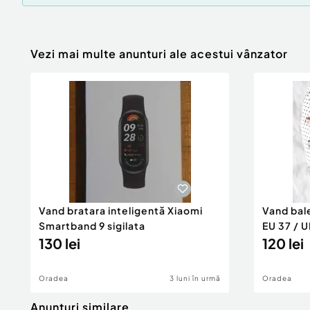
Vezi mai multe anunturi ale acestui vânzator
Vand bratara inteligentă Xiaomi
Vand bal
Smartband 9 sigilata
EU 37 / U
130 lei
120 lei
Oradea
3 luni în urmă
Oradea
Anunturi similare