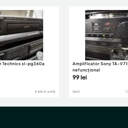
r Technics sl-pg360a
Amplificator Sony TA-V71
nefuncțional
99 lei
4 zile în urmă
Seini
1