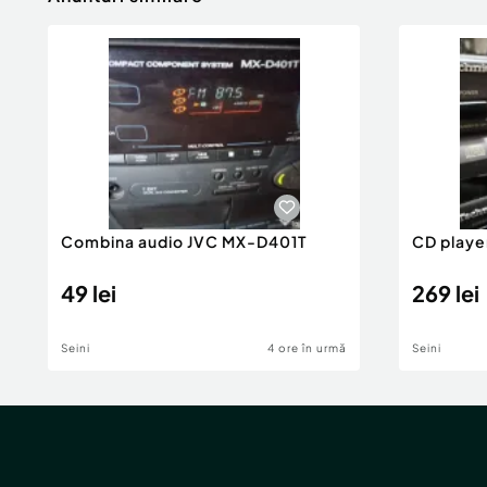
Combina audio JVC MX-D401T
CD playe
49 lei
269 lei
Seini
4 ore în urmă
Seini