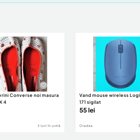
erini Converse noi masura
Vand mouse wireless Log
K 4
171 sigilat
55 lei
3 luni în urmă
Oradea