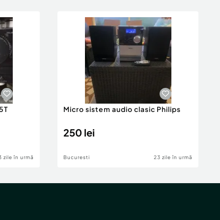
5T
Micro sistem audio clasic Philips
250 lei
3 zile în urmă
Bucuresti
23 zile în urmă