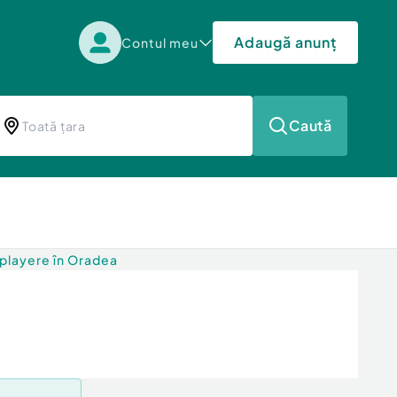
Adaugă anunț
Contul meu
Caută
playere în Oradea