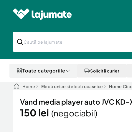
Toate categoriile
Solicită curier
Home
Electronice si electrocasnice
Home Cine
Vand media player auto JVC K
150 lei
(negociabil)