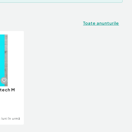
Toate anunturile
itech M
3 luni în urmă