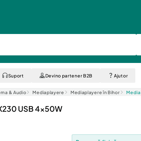
Suport
Devino partener B2B
Ajutor
ma & Audio
Mediaplayere
Mediaplayere în Bihor
Media
D-X230 USB 4x50W