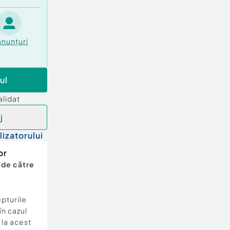
anunțuri
ul
alidat
j
lizatorului
or
 de către
epturile
în cazul
e la acest