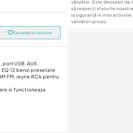
vânzător. Este deosebit de 
să respecți sfaturile noastre
la siguranță în interacțiunile
vânzători privați.
Salvează la favorite
 port USB, AUX,
, EQ 12 benzi presetate
 AM FM, ieșire RCA pentru
zare si functioneaza