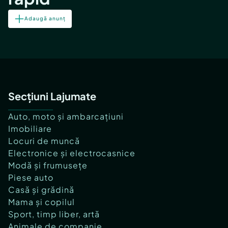
Adaugă anunț
Secțiuni Lajumate
Auto, moto și ambarcațiuni
Imobiliare
Locuri de muncă
Electronice și electrocasnice
Modă și frumusețe
Piese auto
Casă și grădină
Mama și copilul
Sport, timp liber, artă
Animale de companie