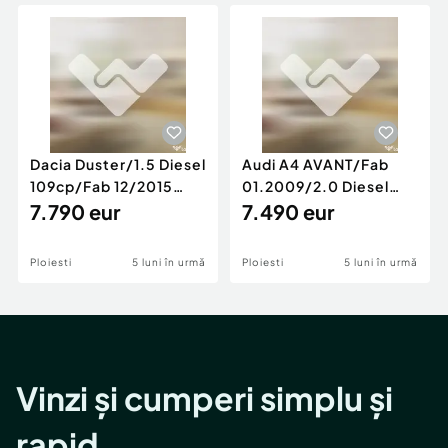
Locuri de munca
Utilaje agricole si industriale
Servicii
Piese auto si accesorii
Animale de companie
Dacia Duster
Afaceri și echipamente profesionale
Inchiriere Bunuri si Vehicule
Dacia Duster/1.5 Diesel
Audi A4 AVANT/Fab
109cp/Fab 12/2015
01.2009/2.0 Diesel
/Euro 5/GARANTIE 12
7.790 eur
140cp/Posibilitate
7.490 eur
LUNI
Rate/GARANTIE
Ploiesti
5 luni în urmă
Ploiesti
5 luni în urmă
Vinzi și cumperi simplu și
rapid