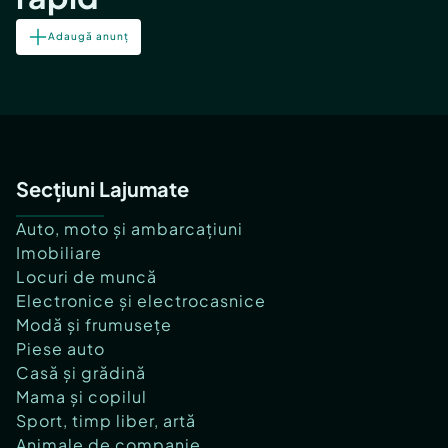
Adaugă anunț
Secțiuni Lajumate
Auto, moto și ambarcațiuni
Imobiliare
Locuri de muncă
Electronice și electrocasnice
Modă și frumusețe
Piese auto
Casă și grădină
Mama și copilul
Sport, timp liber, artă
Animale de companie