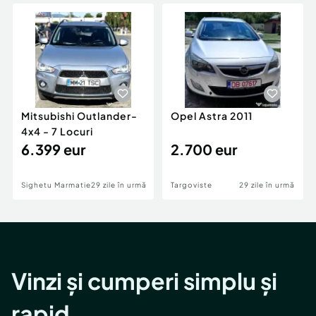
Locuri de munca
Utilaje agricole si industriale
Servicii
Piese auto si accesorii
Animale de companie
Dacia Duster
Afaceri și echipamente profesionale
Inchiriere Bunuri si Vehicule
Mitsubishi Outlander-
Opel Astra 2011
4x4 - 7 Locuri
6.399 eur
2.700 eur
Sighetu Marmatiei
29 zile în urmă
Targoviste
29 zile în urmă
Vinzi și cumperi simplu și
rapid