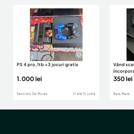
PS 4 pro,1tb +3 jocuri gratis
Vând sca
încorpora
1.000 lei
350 lei
Sancraiu De Mures
11 zile în urmă
Baia Mare