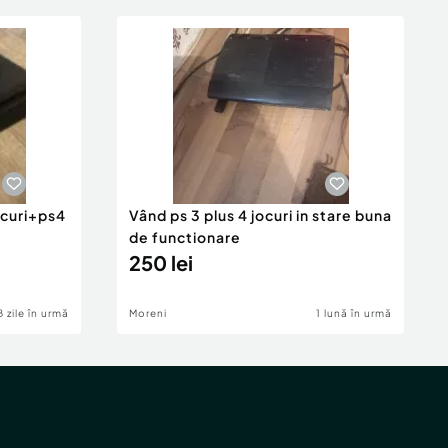
ocuri+ps4
Vând ps 3 plus 4 jocuri in stare buna
de functionare
250 lei
8 zile în urmă
Moreni
1 lună în urmă