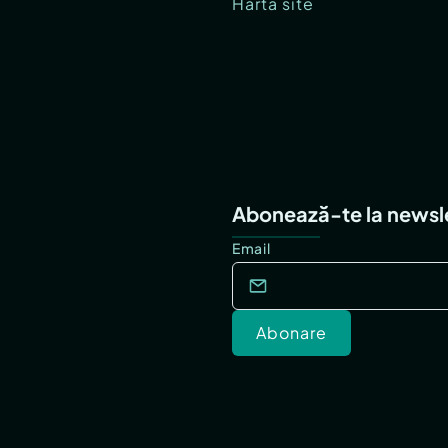
Hartă site
Abonează-te la newsl
Email
Abonare