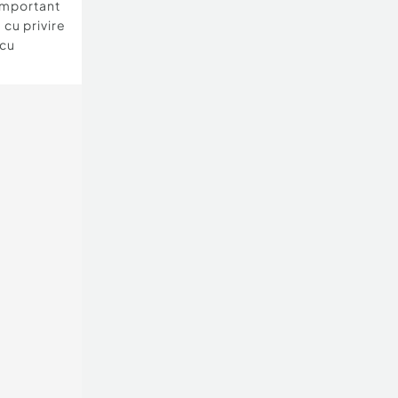
important
 cu privire
 cu