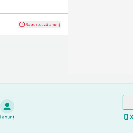
Raportează anunț
1
anunț