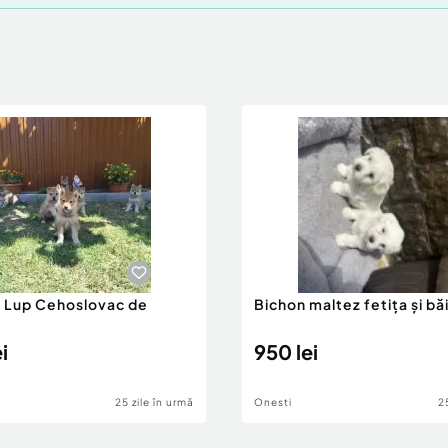
e Lup Cehoslovac de
Bichon maltez fetița și bă
i
950 lei
25 zile în urmă
Onesti
2