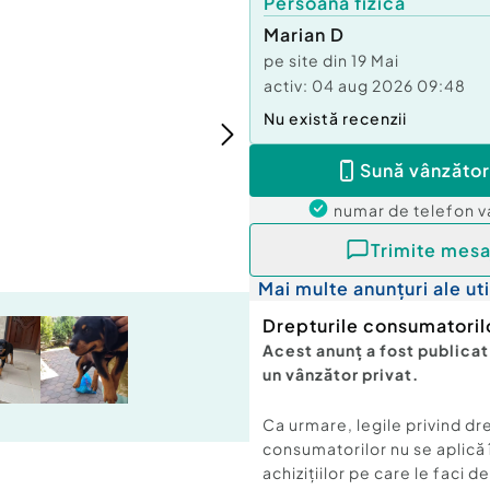
Persoană fizică
Marian D
pe site din
19 Mai
activ:
04 aug 2026 09:48
Nu există recenzii
Sună vânzător
numar de telefon
v
Trimite mesa
Mai multe anunțuri ale uti
Drepturile consumatoril
Acest anunț a fost publicat
un vânzător privat.
Ca urmare, legile privind dr
consumatorilor nu se aplică 
achizițiilor pe care le faci d