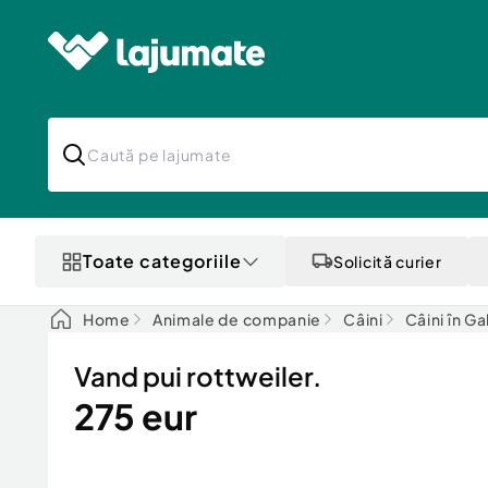
Toate categoriile
Solicită curier
Home
Animale de companie
Câini
Câini în Ga
Vand pui rottweiler.
275 eur