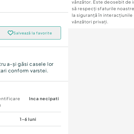
vânzător. Este deosebit de 
să respecți sfaturile noastre
la siguranță în interacțiunile
vânzători privați.
Salvează la favorite
ru a-și găsi casele lor
tari conform varstei.
ntificare
Inca necipati
)
1-6 luni