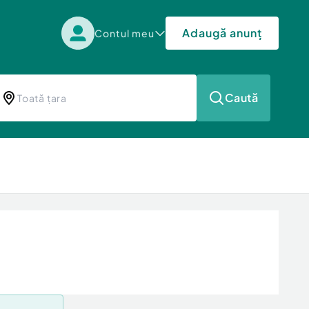
Adaugă anunț
Contul meu
Caută