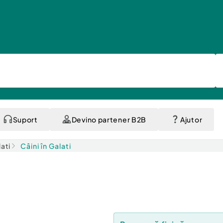
Suport
Devino partener B2B
Ajutor
lati
Câini în Galati