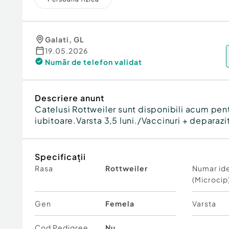
Galati
,
GL
19.05.2026
Număr de telefon
validat
Descriere anunt
Catelusi Rottweiler sunt disponibili acum pent
iubitoare.Varsta 3,5 luni./Vaccinuri + deparazi
Specificații
Rasa
Rottweiler
Numar ide
(Microcip
Gen
Femela
Varsta
Cod Pedigree
Nu