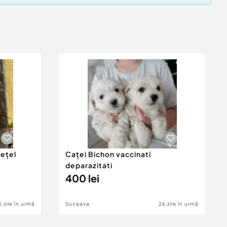
iețel
Caței Bichon vaccinati
deparazitati
400 lei
5 zile în urmă
Suceava
26 zile în urmă