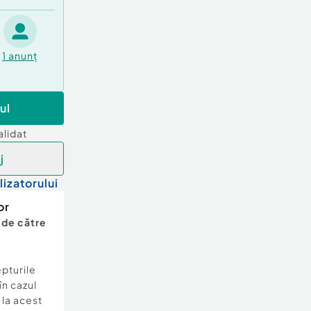
1
anunț
ul
alidat
j
lizatorului
or
 de către
epturile
în cazul
e la acest