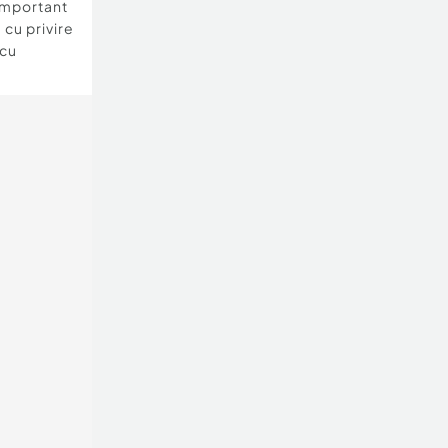
important
 cu privire
 cu