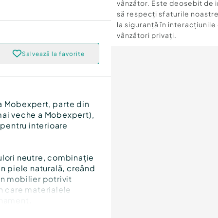
vânzător. Este deosebit de 
să respecți sfaturile noastre
la siguranță în interacțiunile
vânzători privați.
Salvează la favorite
a Mobexpert, parte din
mai veche a Mobexpert),
 pentru interioare
ulori neutre, combinație
in piele naturală, creând
n mobilier potrivit
n care materialele
finament.