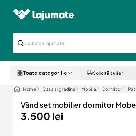
Toate categoriile
Solicită curier
Home
Casa si gradina
Mobila
Dormitor
Pat
Vând set mobilier dormitor Mobe
3.500 lei