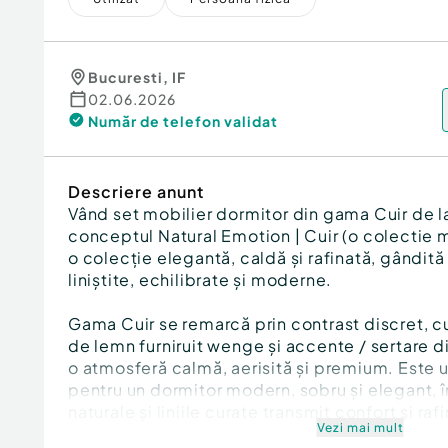
Bucuresti
,
IF
02.06.2026
Număr de telefon
validat
Descriere anunt
Vând set mobilier dormitor din gama Cuir de l
conceptul Natural Emotion | Cuir (o colectie 
o colecție elegantă, caldă și rafinată, gândită
liniștite, echilibrate și moderne.
Gama Cuir se remarcă prin contrast discret, c
de lemn furniruit wenge și accente / sertare d
o atmosferă calmă, aerisită și premium. Este u
pentru un dormitor modern, sobru și elegant, î
naturale și liniile curate transmit confort și ra
Vezi mai mult