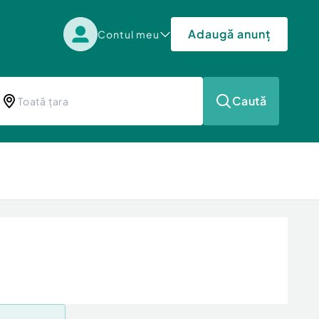
Adaugă anunț
Contul meu
Caută