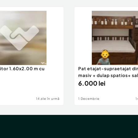
namentale și comodă;
istenta (la cerere).
se in pliantul original
 iar o descriere a Gamei
itor 1.60x2.00 m cu
Pat etajat-supraetajat di
masiv + dulap spatios+ sa
generos de depozitare de
6.000 lei
r sau in cutii cu
14 zile în urmă
1 Decembrie
1
urația dorită, respectiv