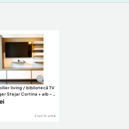
ormale de utilizare.
lier living / bibliotecă TV
er Stejar Cortina + alb –
ei
t, asa cum apare in poze,
ie (se poate elimna
2 luni în urmă
tor modern;