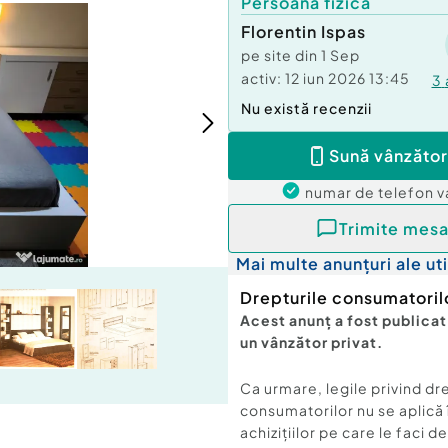
Persoană fizică
Florentin Ispas
pe site din
1 Sep
activ:
12 iun 2026 13:45
3
Nu există recenzii
Sună vânzător
numar de telefon
v
Trimite mesa
Mai multe anunțuri ale uti
Drepturile consumatoril
Acest anunț a fost publicat
un vânzător privat.
Ca urmare, legile privind dr
consumatorilor nu se aplică 
achizițiilor pe care le faci d