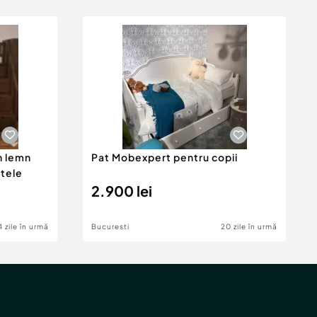
n lemn
Pat Mobexpert pentru copii
ltele
2.900 lei
4 zile în urmă
Bucuresti
20 zile în urmă