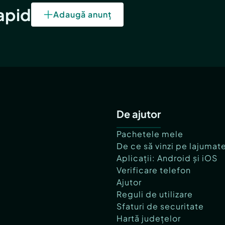
rător.
rapid
Adaugă anunț
espunzătoare a fiecărei
De ajutor
Pachetele mele
De ce să vinzi pe lajumat
Aplicații: Android și iOS
Verificare telefon
Ajutor
Reguli de utilizare
Sfaturi de securitate
Hartă județelor