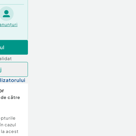
anunțuri
ul
alidat
j
lizatorului
or
 de către
epturile
în cazul
e la acest