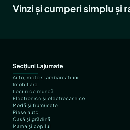
Ridicarea și transportul se fac de către cumpă
Vinzi și cumperi simplu și 
La cerere, se poate asigura împachetarea cor
piese, pentru transport în conditii bune.
Secțiuni Lajumate
Auto, moto și ambarcațiuni
Imobiliare
Locuri de muncă
Electronice și electrocasnice
Modă și frumusețe
Piese auto
Casă și grădină
Mama și copilul