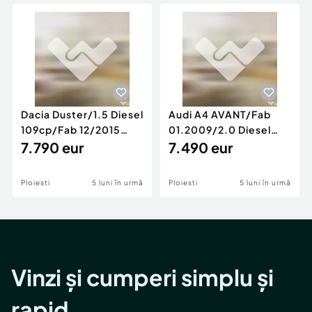
Locuri de munca
Utilaje agricole si industriale
Servicii
Piese auto si accesorii
Animale de companie
Dacia Duster
Afaceri și echipamente profesionale
Inchiriere Bunuri si Vehicule
Dacia Duster/1.5 Diesel
Audi A4 AVANT/Fab
109cp/Fab 12/2015
01.2009/2.0 Diesel
/Euro 5/GARANTIE 12
7.790 eur
140cp/Posibilitate
7.490 eur
LUNI
Rate/GARANTIE
Ploiesti
5 luni în urmă
Ploiesti
5 luni în urmă
Vinzi și cumperi simplu și
rapid