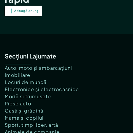
Adaugă anunț
Secțiuni Lajumate
Auto, moto și ambarcațiuni
Imobiliare
Locuri de muncă
Electronice și electrocasnice
Modă și frumusețe
Piese auto
Casă și grădină
Mama și copilul
Sport, timp liber, artă
Animale de companie