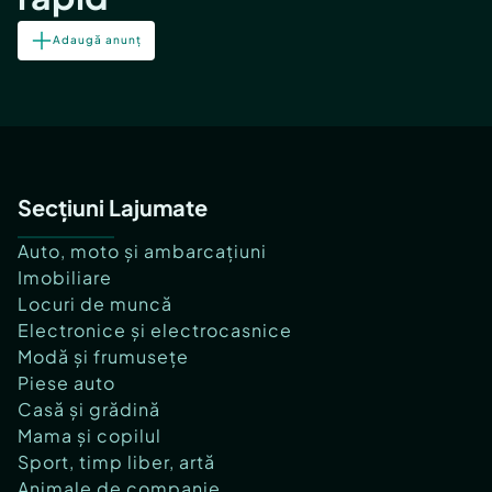
Adaugă anunț
Secțiuni Lajumate
Auto, moto și ambarcațiuni
Imobiliare
Locuri de muncă
Electronice și electrocasnice
Modă și frumusețe
Piese auto
Casă și grădină
Mama și copilul
Sport, timp liber, artă
Animale de companie