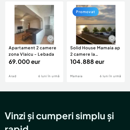
Locuri de munca
Utilaje agricole si industriale
Servicii
Piese auto si accesorii
Promovat
Animale de companie
Dacia Duster
Afaceri și echipamente profesionale
Inchiriere Bunuri si Vehicule
Apartament 2 camere
Solid House Mamaia ap
zona Vlaicu - Lebada
2 camere la
69.000 eur
cheie,langa Mega
104.888 eur
Image
Arad
6 luni în urmă
Mamaia
6 luni în urmă
Vinzi și cumperi simplu și
rapid