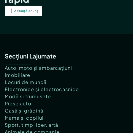
Adaugă anunț
Secțiuni Lajumate
Auto, moto și ambarcațiuni
Imobiliare
Locuri de muncă
Electronice și electrocasnice
Modă și frumusețe
Piese auto
Casă și grădină
Mama și copilul
Sport, timp liber, artă
Animale de companie