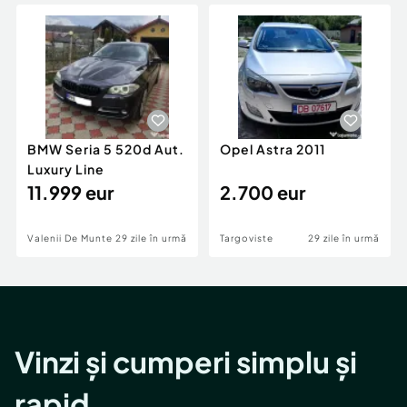
Locuri de munca
Utilaje agricole si industriale
Servicii
Piese auto si accesorii
Animale de companie
Dacia Duster
Afaceri și echipamente profesionale
Inchiriere Bunuri si Vehicule
BMW Seria 5 520d Aut.
Opel Astra 2011
Luxury Line
11.999 eur
2.700 eur
Valenii De Munte
29 zile în urmă
Targoviste
29 zile în urmă
Vinzi și cumperi simplu și
rapid