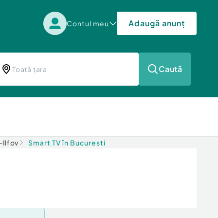
Adaugă anunț
Contul meu
Caută
-Ilfov
Smart TV în Bucuresti