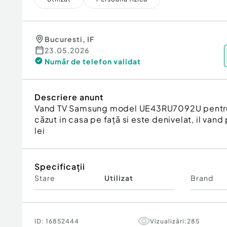
Bucuresti
,
IF
23.05.2026
Număr de telefon
validat
Descriere anunt
Vand TV Samsung model UE43RU7092U pentru p
căzut in casa pe față si este denivelat, il van
lei
Specificații
Stare
Utilizat
Brand
ID:
16852444
Vizualizări:
285