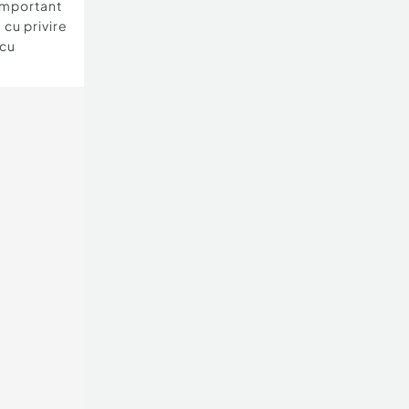
important
 cu privire
 cu