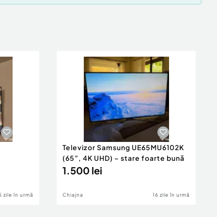
Televizor Samsung UE65MU6102K
(65”, 4K UHD) – stare foarte bună
1.500 lei
5 zile în urmă
Chiajna
16 zile în urmă