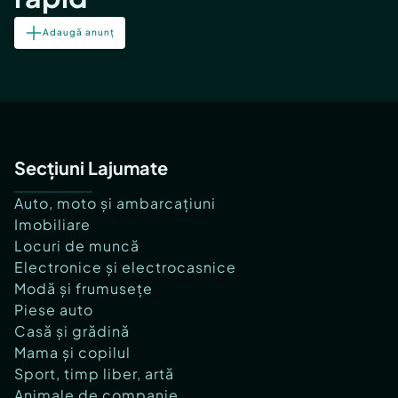
Adaugă anunț
Secțiuni Lajumate
Auto, moto și ambarcațiuni
Imobiliare
Locuri de muncă
Electronice și electrocasnice
Modă și frumusețe
Piese auto
Casă și grădină
Mama și copilul
Sport, timp liber, artă
Animale de companie