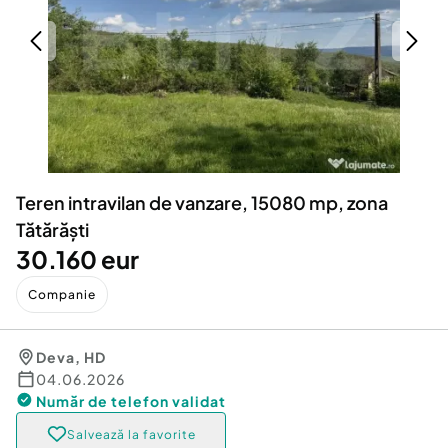
Locuri de munca
Utilaje agricole si industriale
Servicii
Piese auto si accesorii
Animale de companie
Dacia Duster
Afaceri și echipamente profesionale
Inchiriere Bunuri si Vehicule
Teren intravilan de vanzare, 15080 mp, zona
Tătărăști
30.160 eur
Companie
Deva
,
HD
04.06.2026
Număr de telefon
validat
Salvează la favorite