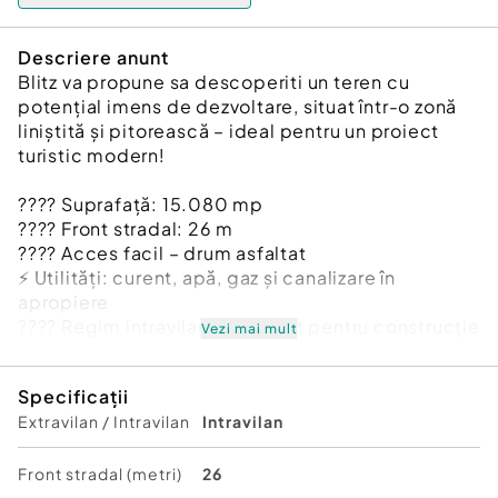
Descriere anunt
Blitz va propune sa descoperiti un teren cu
potențial imens de dezvoltare, situat într-o zonă
liniștită și pitorească – ideal pentru un proiect
turistic modern!
???? Suprafață: 15.080 mp
????️ Front stradal: 26 m
???? Acces facil – drum asfaltat
⚡ Utilități: curent, apă, gaz și canalizare în
apropiere
???? Regim intravilan – pregătit pentru construcție
Vezi mai mult
De ce să investești aici?
Specificații
???? Zonă liniștită, cu aer curat și peisaj natural
Extravilan / Intravilan
Intravilan
????️ Ideal pentru glamping, eco-retreat, cabană
boutique sau case de vacanță
???? Accesibil, dar retras – locul perfect pentru
Front stradal (metri)
26
relaxare și reconectare cu natura