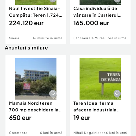
Nou! Investiție Sinaia-
Casă individuală de
Cumpătu: Teren 1.724
vânzare în Cartierul
mp cu Proiect
224.120 eur
Răsăritului,
165.000 eur
Sinaia
16 minute în urmă
Sancraiu De Mures
1 oră în urmă
Anunturi similare
Mamaia Nord teren
Teren Ideal ferma
700 mp deschidere la
afacere industriala
D24 si D25
650 eur
deschidere 71 ml la
19 eur
DN2A
Constanta
6 luni în urmă
Mihail Kogalniceanu
6 luni în urmă