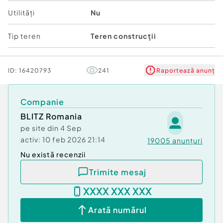
???? Cerere tot mai mare pentru turism alternativ
Utilități
Nu
și experiențe în aer liber
Tip teren
Teren construcții
Oportunitate rară!
Acest teren este alegerea perfectă pentru
investitori vizionari care doresc să dezvolte un
ID:
16420793
241
Raportează anunț
colț de paradis.
???? Sună acum!
Companie
???? Trimite un mesaj!
BLITZ Romania
???? Transformă ideea ta în realitate!
pe site din
4 Sep
Cod ofertă / ID BLITZ: P144583
activ:
10 feb 2026 21:14
19005
anunțuri
Id intern: P144583
Nu există recenzii
Trimite mesaj
XXXX XXX XXX
Arată numărul