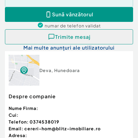
Sună vânzătorul
numar de telefon
validat
Trimite mesaj
Mai multe anunțuri ale utilizatorului
Deva
,
Hunedoara
Despre companie
Nume Firma:
Cui:
Telefon:
0374538019
Email:
cereri-hom@blitz-imobiliare.ro
Adresa: