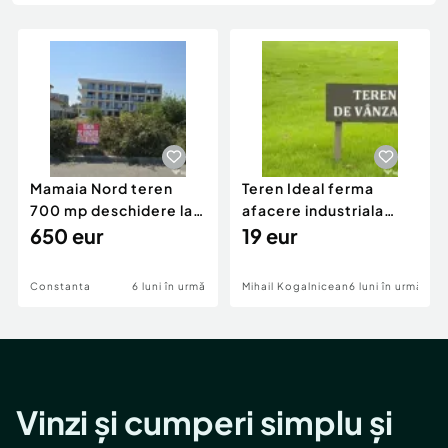
Locuri de munca
Utilaje agricole si industriale
Servicii
Piese auto si accesorii
Animale de companie
Dacia Duster
Afaceri și echipamente profesionale
Inchiriere Bunuri si Vehicule
Mamaia Nord teren
Teren Ideal ferma
700 mp deschidere la
afacere industriala
D24 si D25
650 eur
deschidere 71 ml la
19 eur
DN2A
Constanta
6 luni în urmă
Mihail Kogalniceanu
6 luni în urmă
Vinzi și cumperi simplu și