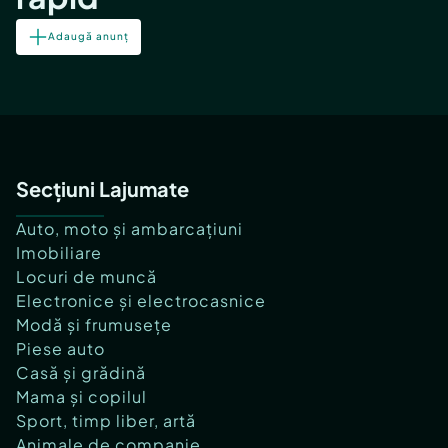
Adaugă anunț
Secțiuni Lajumate
Auto, moto și ambarcațiuni
Imobiliare
Locuri de muncă
Electronice și electrocasnice
Modă și frumusețe
Piese auto
Casă și grădină
Mama și copilul
Sport, timp liber, artă
Animale de companie