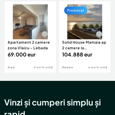
Locuri de munca
Utilaje agricole si industriale
Servicii
Piese auto si accesorii
Promovat
Animale de companie
Dacia Duster
Afaceri și echipamente profesionale
Inchiriere Bunuri si Vehicule
Apartament 2 camere
Solid House Mamaia ap
zona Vlaicu - Lebada
2 camere la
69.000 eur
cheie,langa Mega
104.888 eur
Image
Arad
6 luni în urmă
Mamaia
6 luni în urmă
Vinzi și cumperi simplu și
rapid