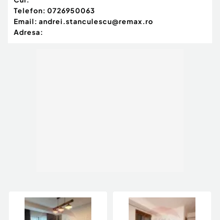
Număr Băi:
1
Telefon:
0726950063
Posibilitate parcare: Da
Email:
andrei.stanculescu@remax.ro
Nr. locuri parcare:
1
Adresa: