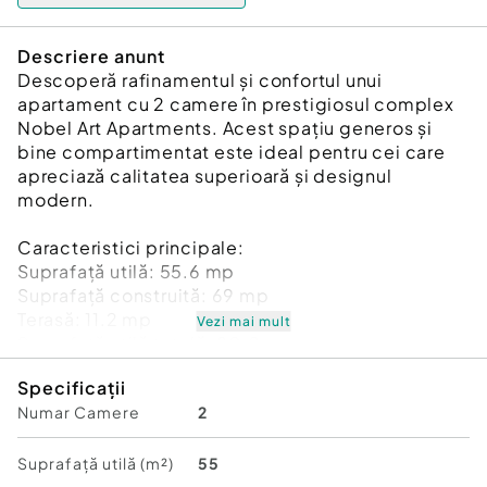
Descriere anunt
Descoperă rafinamentul și confortul unui
apartament cu 2 camere în prestigiosul complex
Nobel Art Apartments. Acest spațiu generos și
bine compartimentat este ideal pentru cei care
apreciază calitatea superioară și designul
modern.​
Caracteristici principale:
Suprafață utilă: 55.6 mp​
Suprafață construită: 69 mp​
Terasă: 11.2 mp​
Vezi mai mult
Suprafață utilă totală: 80.2 mp​
Băi: 1
Specificații
Numar Camere
2
Detalii suplimentare:
Structură solidă: Fundație tip radier general din
Suprafață utilă (m²)
55
beton armat de 1 m grosime, asigurând stabilitate