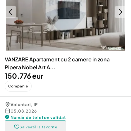
Locuri de munca
Utilaje agricole si industriale
Servicii
Piese auto si accesorii
Animale de companie
Dacia Duster
Afaceri și echipamente profesionale
Inchiriere Bunuri si Vehicule
VANZARE Apartament cu 2 camere in zona
Pipera Nobel Art A...
150.776 eur
Companie
Voluntari
,
IF
05.08.2026
Număr de telefon
validat
Salvează la favorite