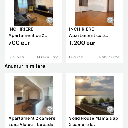
INCHIRIERE
INCHIRIERE
Apartament cu 2
Apartament cu 3
camere in zona Drumul
700 eur
camere in zona Aviatiei
1.200 eur
Taberei
Bucuresti
14 zile în urmă
Bucuresti
14 zile în urmă
Anunturi similare
Apartament 2 camere
Solid House Mamaia ap
zona Vlaicu - Lebada
2 camere la