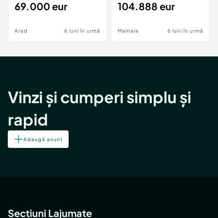
69.000 eur
cheie,langa Mega
104.888 eur
Image
Arad
6 luni în urmă
Mamaia
6 luni în urmă
Vinzi și cumperi simplu și
rapid
Adaugă anunț
Secțiuni Lajumate