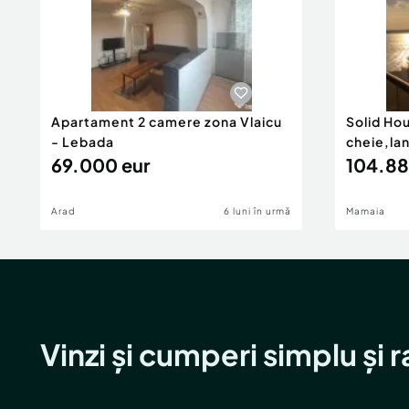
Apartament 2 camere zona Vlaicu
Solid Ho
- Lebada
cheie,la
69.000 eur
104.88
Arad
6 luni în urmă
Mamaia
Vinzi și cumperi simplu și 