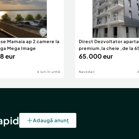
use Mamaia ap 2 camere la
Direct Dezvoltator apar
nga Mega Image
premium,la cheie ,de la 
8 eur
eur
65.000 eur
6 luni în urmă
Navodari
rapid
Adaugă anunț