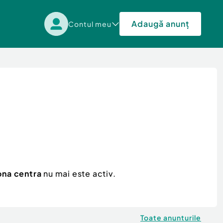
Adaugă anunț
Contul meu
ona centra
nu mai este activ.
Toate anunturile