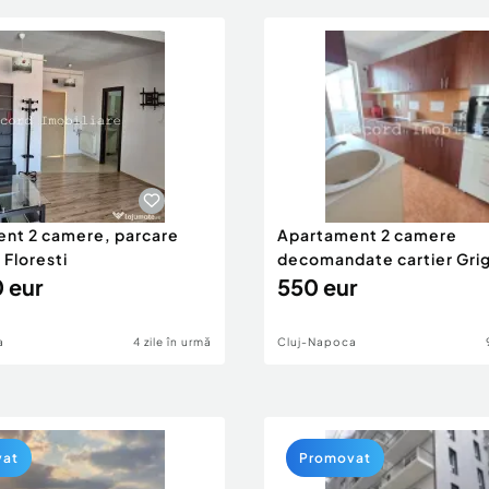
nt 2 camere, parcare
Apartament 2 camere
 Floresti
decomandate cartier Gri
 eur
Cluj-Napoca
550 eur
a
4 zile în urmă
Cluj-Napoca
vat
Promovat