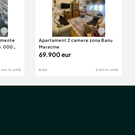
tamente
Apartament 2 camere zona Banu
65.000
Maracine
69.900 eur
6 luni în urmă
Arad
6 luni în urmă