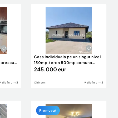
Casa individuala pe un singur nivel
gorescu
130mp,teren 800mp comuna
Chinteni
245.000 eur
9 zile în urmă
Chinteni
9 zile în urmă
Promovat