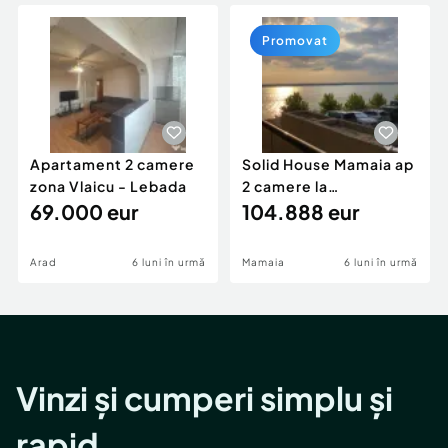
Locuri de munca
Utilaje agricole si industriale
Servicii
Piese auto si accesorii
Promovat
Animale de companie
Dacia Duster
Afaceri și echipamente profesionale
Inchiriere Bunuri si Vehicule
Apartament 2 camere
Solid House Mamaia ap
zona Vlaicu - Lebada
2 camere la
69.000 eur
cheie,langa Mega
104.888 eur
Image
Arad
6 luni în urmă
Mamaia
6 luni în urmă
Vinzi și cumperi simplu și
rapid