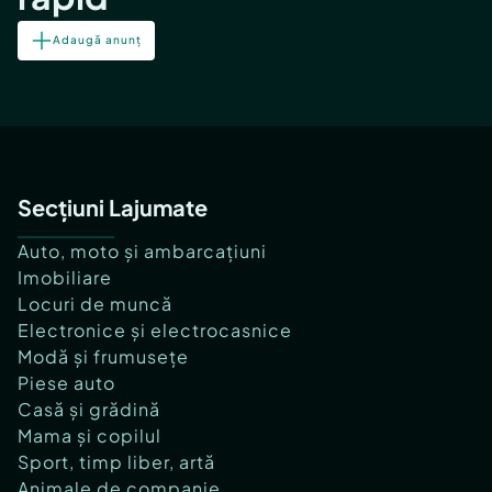
Adaugă anunț
Secțiuni Lajumate
Auto, moto și ambarcațiuni
Imobiliare
Locuri de muncă
Electronice și electrocasnice
Modă și frumusețe
Piese auto
Casă și grădină
Mama și copilul
Sport, timp liber, artă
Animale de companie