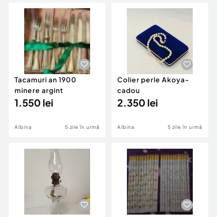
Locuri de munca
Utilaje agricole si industriale
Servicii
Piese auto si accesorii
Animale de companie
Dacia Duster
Afaceri și echipamente profesionale
Inchiriere Bunuri si Vehicule
Tacamuri an 1900
Colier perle Akoya-
minere argint
cadou
1.550 lei
2.350 lei
Albina
5 zile în urmă
Albina
5 zile în urmă