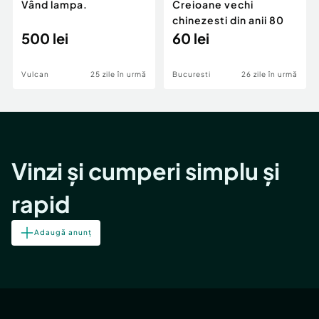
Vând lampa.
Creioane vechi
chinezesti din anii 80
500 lei
60 lei
Vulcan
25 zile în urmă
Bucuresti
26 zile în urmă
Vinzi și cumperi simplu și
rapid
Adaugă anunț