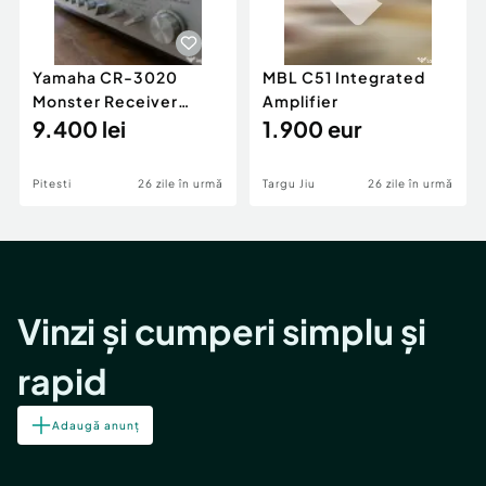
Yamaha CR-3020
MBL C51 Integrated
Monster Receiver
Amplifier
stare perfecta
9.400 lei
1.900 eur
Pitesti
26 zile în urmă
Targu Jiu
26 zile în urmă
Vinzi și cumperi simplu și
rapid
Adaugă anunț