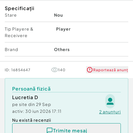
Specificații
Stare
Nou
Tip Playere &
Player
Receivere
Brand
Others
ID:
16854647
140
Raportează anunț
Persoană fizică
Lucretia D
pe site din
29 Sep
activ:
30 iun 2026 17:11
2
anunțuri
Nu există recenzii
Trimite mesaj