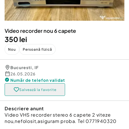
Locuri de munca
Utilaje agricole si industriale
Servicii
Piese auto si accesorii
Animale de companie
Dacia Duster
Afaceri și echipamente profesionale
Video recorder nou 6 capete
Inchiriere Bunuri si Vehicule
350 lei
Nou
Persoană fizică
Bucuresti
,
IF
26.05.2026
Număr de telefon
validat
Salvează la favorite
Descriere anunt
Video VHS recorder stereo 6 capete 2 viteze
nou,nefolosit,asiguram proba. Tel 0771940320