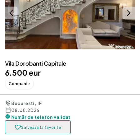
Locuri de munca
Utilaje agricole si industriale
Servicii
Piese auto si accesorii
Animale de companie
Dacia Duster
Afaceri și echipamente profesionale
Inchiriere Bunuri si Vehicule
Vila Dorobanti Capitale
6.500 eur
Companie
Bucuresti
,
IF
08.08.2026
Număr de telefon
validat
Salvează la favorite