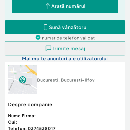
Climă
Arată numărul
Demisol
Sună vânzătorul
numar de telefon
validat
Trimite mesaj
Mai multe anunțuri ale utilizatorului
Bucuresti
,
Bucuresti-Ilfov
Despre companie
Nume Firma:
Cui:
Telefon:
0374538017