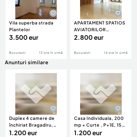
Vila superba strada
APARTAMENT SPATIOS
Plantelor
AVIATORILOR
3.500 eur
STRADAL
2.800 eur
Bucuresti
13 ore în urmă
Bucuresti
14 ore în urmă
Anunturi similare
Duplex 4 camere de
Casa Individuala, 200
închiriat Bragadiru,
mp + Curte , P+1E, 150
curte 100 mp, pa...
1.200 eur
mp, zona Girocu
1.200 eur