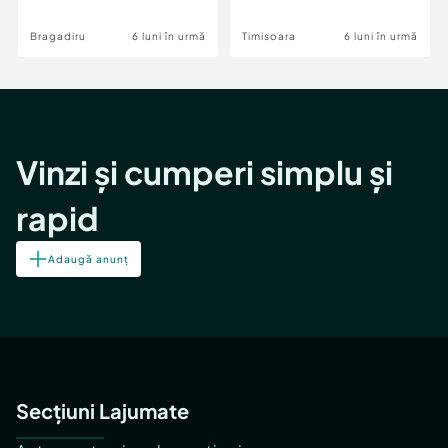
Bragadiru
6 luni în urmă
Timisoara
6 luni în urmă
Vinzi și cumperi simplu și
rapid
Adaugă anunț
Secțiuni Lajumate