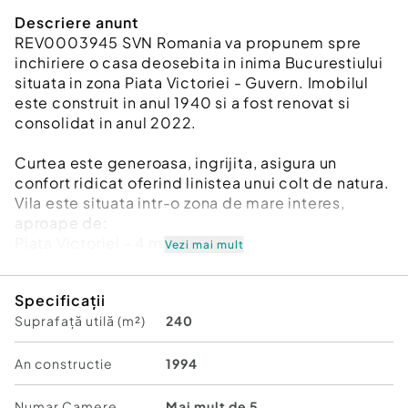
Descriere anunt
REV0003945 SVN Romania va propunem spre
inchiriere o casa deosebita in inima Bucurestiului
situata in zona Piata Victoriei - Guvern. Imobilul
este construit in anul 1940 si a fost renovat si
consolidat in anul 2022.
Curtea este generoasa, ingrijita, asigura un
confort ridicat oferind linistea unui colt de natura.
Vila este situata intr-o zona de mare interes,
aproape de:
Piata Victoriei - 4 minute
Vezi mai mult
Parc Kiseleff- 10 minute
Televiziunea Romana - 10 minute
Specificații
etc.
Suprafață utilă (m²)
240
Acces facil catre mijloacele de transport in
comun si la 4 minute de mers pe jos fata de
Metrou Piata Victoriei. In imprejurimi exista mai
An constructie
1994
multe parcuri, scoli, teatre, restaurante etc.
Se inchiriaza parterul si etajul . Parterul este o zona
Numar Camere
Mai mult de 5