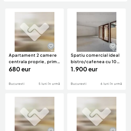
Locuri de munca
Utilaje agricole si industriale
Servicii
Piese auto si accesorii
Animale de companie
Dacia Duster
Afaceri și echipamente profesionale
Inchiriere Bunuri si Vehicule
Apartament 2 camere
Spatiu comercial ideal
centrala proprie, prima
bistro/cafenea cu 10
, zona linistita
680 eur
mp curte langa P
1.900 eur
Bucuresti
5 luni în urmă
Bucuresti
6 luni în urmă