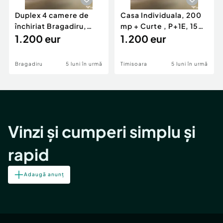
Duplex 4 camere de
Casa Individuala, 200
închiriat Bragadiru,
mp + Curte , P+1E, 150
curte 100 mp, pa...
1.200 eur
mp, zona Girocu
1.200 eur
Bragadiru
5 luni în urmă
Timisoara
5 luni în urmă
Vinzi și cumperi simplu și
rapid
Adaugă anunț