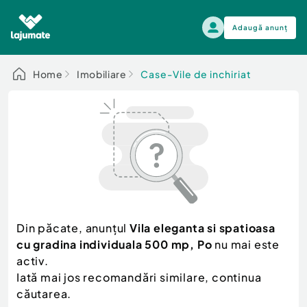
Adaugă anunț
Alege categoria
Home
Imobiliare
Case-Vile de inchiriat
Auto, moto si ambarcatiuni
Toate Anunturile
Auto, moto si ambarcatiuni
Imobiliare
Autoturisme
Electronice si electrocasnice
Anvelope si Jante
Casa si gradina
Alege dupa sezon
Piese auto
Scutere - ATV - UTV
Din păcate, anunțul
Vila eleganta si spatioasa
Mama si copilul
Autoutilitare
cu gradina individuala 500 mp, Po
nu mai este
Moda si frumusete
Ambarcatiuni
activ.
Sport, timp liber, arta
Iată mai jos recomandări similare, continua
Camioane - Rulote - Remorci
Agro si Industrie
căutarea.
Motociclete