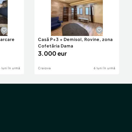
parcare
Casă P+3 + Demisol, Rovine, zona
Cofetăria Dama
3.000 eur
6 luni în urmă
Craiova
6 luni în urmă