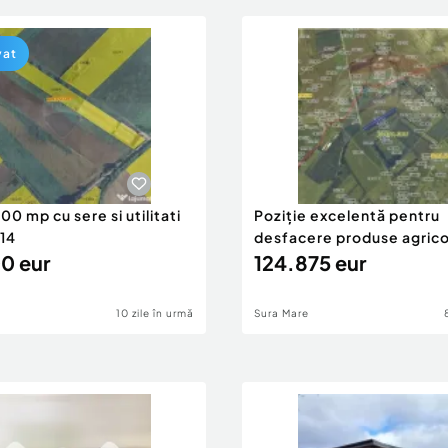
vat
00 mp cu sere si utilitati
Poziție excelentă pentru
 14
desfacere produse agrico
0 eur
124.875 eur
10 zile în urmă
Sura Mare