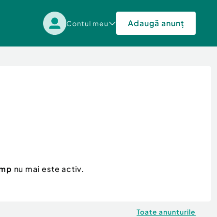
Adaugă anunț
Contul meu
0 mp
nu mai este activ.
Toate anunturile