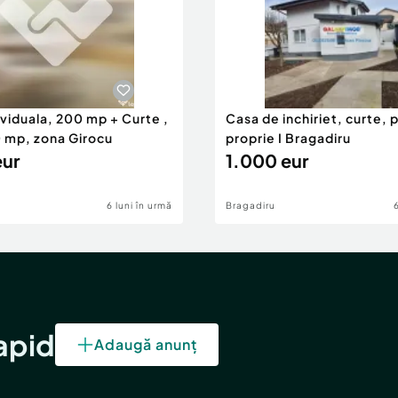
viduala, 200 mp + Curte ,
Casa de inchiriet, curte, 
0 mp, zona Girocu
proprie I Bragadiru
eur
1.000 eur
6 luni în urmă
Bragadiru
rapid
Adaugă anunț