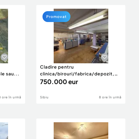
Promovat
Cladire pentru
le sau...
clinica/birouri/fabrica/depozit,
etc in Tu...
750.000 eur
8 ore în urmă
Sibiu
8 ore în urmă