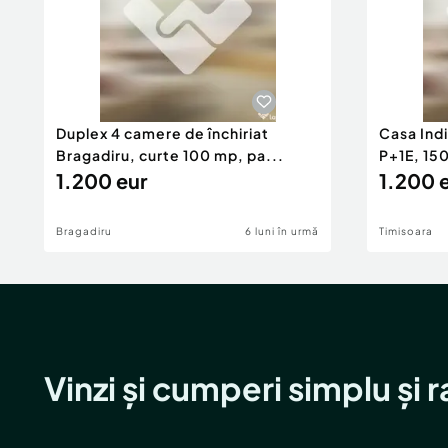
Duplex 4 camere de închiriat
Casa Indi
Bragadiru, curte 100 mp, pa...
P+1E, 15
1.200 eur
1.200 
Bragadiru
6 luni în urmă
Timisoara
Vinzi și cumperi simplu și 