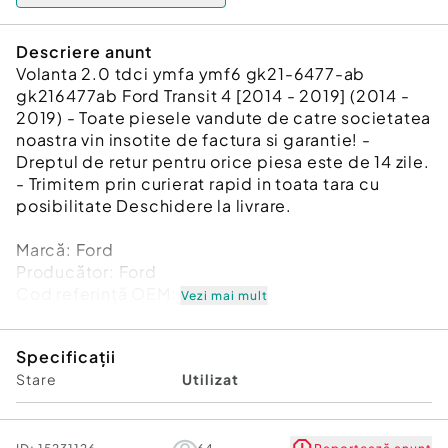
Descriere anunt
Volanta 2.0 tdci ymfa ymf6 gk21-6477-ab
gk216477ab Ford Transit 4 [2014 - 2019] (2014 -
2019) - Toate piesele vandute de catre societatea
noastra vin insotite de factura si garantie! -
Dreptul de retur pentru orice piesa este de 14 zile.
- Trimitem prin curierat rapid in toata tara cu
posibilitate Deschidere la livrare.
Marcă: Ford
Producător: Ford
Cod referinţă OEM: 48681804
Vezi mai mult
Piesă: Volanta 2.0 tdci ymfa ymf6 gk21-6477-ab
gk216477ab
Specificații
Garanție
Stare
Utilizat