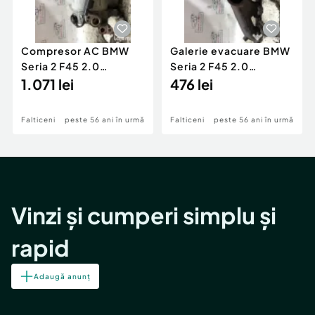
Compresor AC BMW
Galerie evacuare BMW
Seria 2 F45 2.0
Seria 2 F45 2.0
Motorina 2016
1.071 lei
Motorina 2016
476 lei
Falticeni
peste 56 ani în urmă
Falticeni
peste 56 ani în urmă
Vinzi și cumperi simplu și
rapid
Adaugă anunț