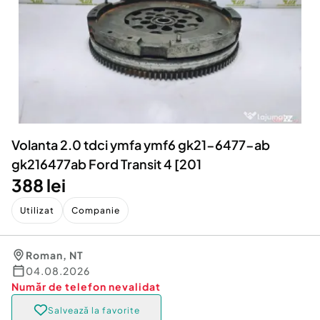
Locuri de munca
Utilaje agricole si industriale
Servicii
Piese auto si accesorii
Animale de companie
Dacia Duster
Afaceri și echipamente profesionale
Inchiriere Bunuri si Vehicule
Volanta 2.0 tdci ymfa ymf6 gk21-6477-ab
gk216477ab Ford Transit 4 [201
388 lei
Utilizat
Companie
Roman
,
NT
04.08.2026
Număr de telefon
nevalidat
Salvează la favorite