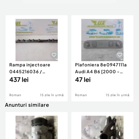
Rampa injectoare
Plafoniera 8e0947111a
0445216036 /
Audi A4 B6 [2000 -
780542302 3.0 d 313
437 lei
2005]
47 lei
cp N57D30
Roman
15 zile în urmă
Roman
15 zile în urmă
Anunturi similare