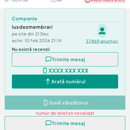
ID:
15231126
64
Raportează anunț
Companie
luxdezmembrari
pe site din
21 Dec
activ:
10 feb 2026 21:14
37869
anunțuri
Nu există recenzii
Trimite mesaj
XXXX XXX XXX
Arată numărul
Sună vânzătorul
numar de telefon
nevalidat
Trimite mesaj