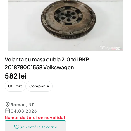
Locuri de munca
Utilaje agricole si industriale
Servicii
Piese auto si accesorii
Animale de companie
Dacia Duster
Afaceri și echipamente profesionale
Inchiriere Bunuri si Vehicule
Volanta cu masa dubla 2.0 tdi BKP
201878001558 Volkswagen
582 lei
Utilizat
Companie
Roman
,
NT
04.08.2026
Număr de telefon
nevalidat
Salvează la favorite