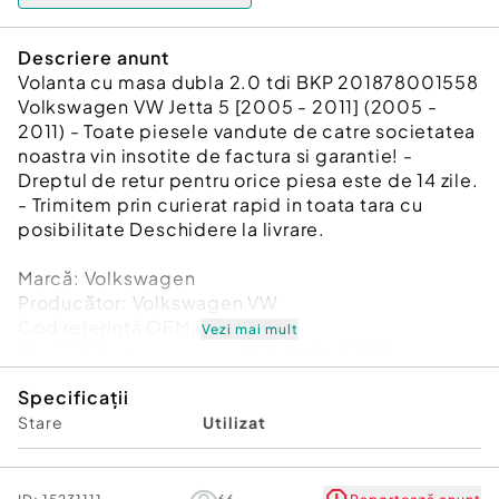
Descriere anunt
Volanta cu masa dubla 2.0 tdi BKP 201878001558
Volkswagen VW Jetta 5 [2005 - 2011] (2005 -
2011) - Toate piesele vandute de catre societatea
noastra vin insotite de factura si garantie! -
Dreptul de retur pentru orice piesa este de 14 zile.
- Trimitem prin curierat rapid in toata tara cu
posibilitate Deschidere la livrare.
Marcă: Volkswagen
Producător: Volkswagen VW
Cod referinţă OEM: 48677968
Vezi mai mult
Piesă: Volanta cu masa dubla 2.0 tdi BKP
201878001558
Specificații
Garanție
Stare
Utilizat