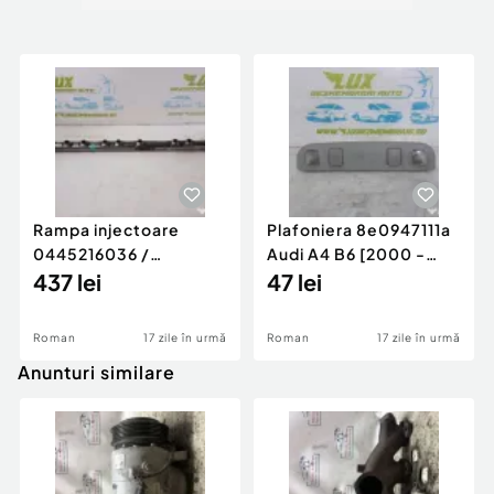
Rampa injectoare
Plafoniera 8e0947111a
0445216036 /
Audi A4 B6 [2000 -
780542302 3.0 d 313
437 lei
2005]
47 lei
cp N57D30
Roman
17 zile în urmă
Roman
17 zile în urmă
Anunturi similare