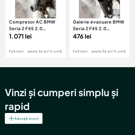
Compresor AC BMW
Galerie evacuare BMW
Seria 2 F45 2.0
Seria 2 F45 2.0
Motorina 2016
1.071 lei
Motorina 2016
476 lei
Falticeni
peste 56 ani în urmă
Falticeni
peste 56 ani în urmă
Vinzi și cumperi simplu și
rapid
Adaugă anunț