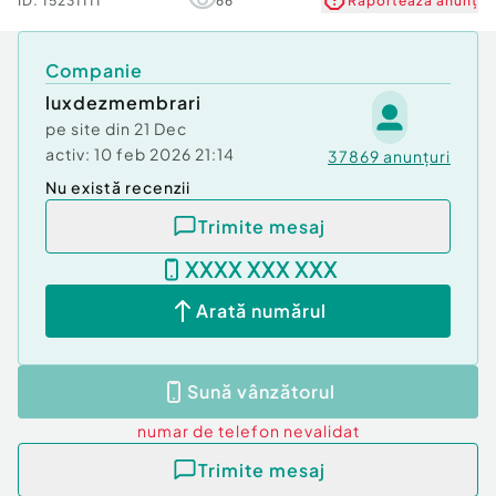
ID:
15231111
66
Raportează anunț
Companie
luxdezmembrari
pe site din
21 Dec
activ:
10 feb 2026 21:14
37869
anunțuri
Nu există recenzii
Trimite mesaj
XXXX XXX XXX
Arată numărul
Sună vânzătorul
numar de telefon
nevalidat
Trimite mesaj