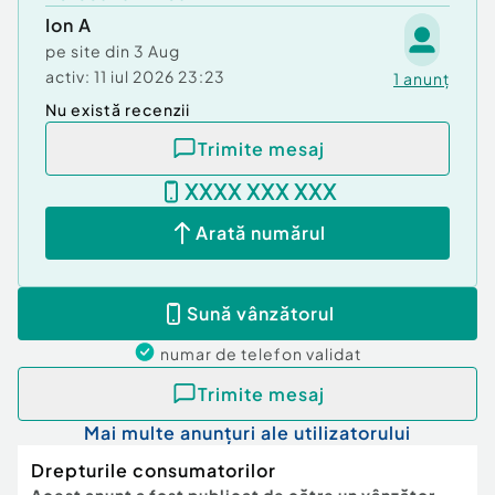
Ion A
Culoare
Alb
pe site din
3 Aug
Volan
activ:
11 iul 2026 23:23
Stânga
1
anunț
Nu există recenzii
Tara de origine
România
Trimite mesaj
Norma de poluare
Euro 5
XXXX XXX XXX
Arată numărul
Verifică km
Sună vânzătorul
numar de telefon
validat
Trimite mesaj
Mai multe anunțuri ale utilizatorului
Drepturile consumatorilor