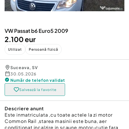
Locuri de munca
Utilaje agricole si industriale
Servicii
Piese auto si accesorii
Animale de companie
Dacia Duster
Afaceri și echipamente profesionale
VW Passat b6 Euro5 2009
Inchiriere Bunuri si Vehicule
2.100 eur
Utilizat
Persoană fizică
Suceava
,
SV
30.05.2026
Număr de telefon
validat
Salvează la favorite
Descriere anunt
Este inmatriculata ,cu toate actele la zi motor
Common Rail ,starea masinii este buna, aer
conditionat incalzire in scaune,motor-cutie fara