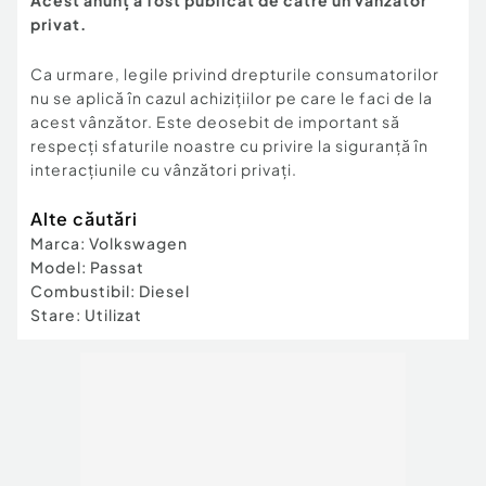
Acest anunț a fost publicat de către un vânzător
privat.
Ca urmare, legile privind drepturile consumatorilor
nu se aplică în cazul achizițiilor pe care le faci de la
acest vânzător. Este deosebit de important să
respecți sfaturile noastre cu privire la siguranță în
interacțiunile cu vânzători privați.
Alte căutări
Marca
:
Volkswagen
Model
:
Passat
Combustibil
:
Diesel
Stare
:
Utilizat