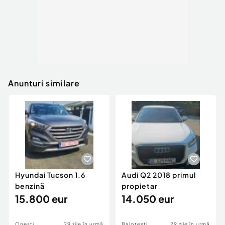
Anunturi similare
Hyundai Tucson 1.6
Audi Q2 2018 primul
benzină
propietar
15.800 eur
14.050 eur
Onesti
29 zile în urmă
Balotesti
29 zile în urmă