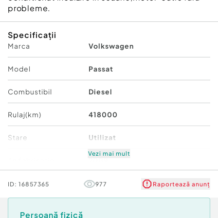
probleme.
Specificații
Marca
Volkswagen
Model
Passat
Combustibil
Diesel
Rulaj(km)
418000
Stare
Utilizat
Vezi mai mult
An fabricatie
2009
Cutie de viteze
Manuală
ID:
16857365
977
Raportează anunț
Transmisie
Față
Persoană fizică