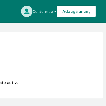
Adaugă anunț
Contul meu
ste activ.