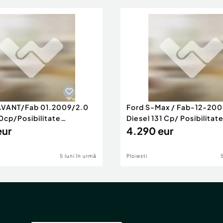
AVANT/Fab 01.2009/2.0
Ford S-Max / Fab-12-200
0cp/Posibilitate
Diesel 131 Cp/ Posibilitat
RANTIE
eur
4.290 eur
5 luni în urmă
Ploiesti