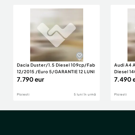
Dacia Duster/1.5 Diesel 109cp/Fab
Audi A4 
12/2015 /Euro 5/GARANTIE 12 LUNI
Diesel 14
7.790 eur
Rate/GA
7.490 
Ploiesti
5 luni în urmă
Ploiesti