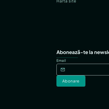
Hartă site
Abonează-te la newsl
Email
Abonare