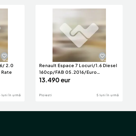
6/ 2.0
Renault Espace 7 Locuri/1.6 Diesel
e Rate
160cp/FAB 05.2016/Euro
6/Posibilita
13.490 eur
5 luni în urmă
Ploiesti
5 luni în urmă