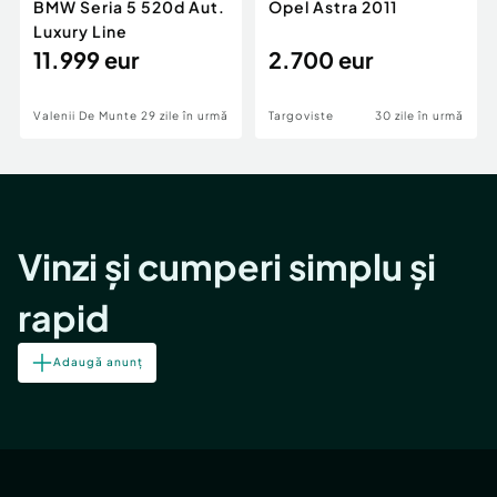
BMW Seria 5 520d Aut.
Opel Astra 2011
Luxury Line
11.999 eur
2.700 eur
Valenii De Munte
29 zile în urmă
Targoviste
30 zile în urmă
Vinzi și cumperi simplu și
rapid
Adaugă anunț