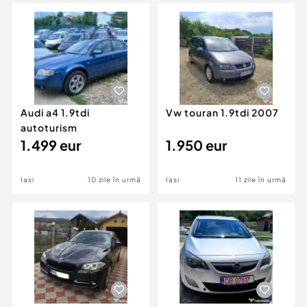
Locuri de munca
Utilaje agricole si industriale
Servicii
Piese auto si accesorii
Animale de companie
Dacia Duster
Afaceri și echipamente profesionale
Inchiriere Bunuri si Vehicule
Audi a4 1.9tdi
Vw touran 1.9tdi 2007
autoturism
1.499 eur
1.950 eur
Iasi
10 zile în urmă
Iasi
11 zile în urmă