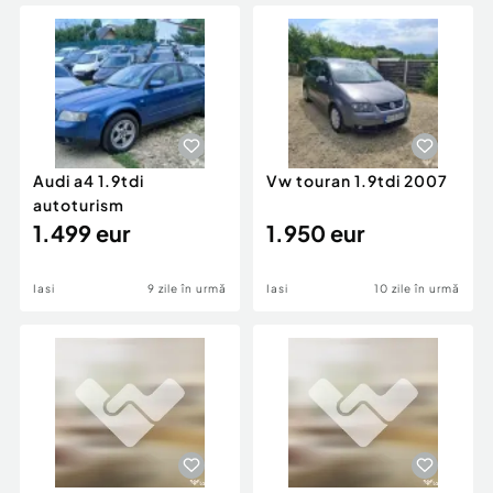
Locuri de munca
Utilaje agricole si industriale
Servicii
Piese auto si accesorii
Animale de companie
Dacia Duster
Afaceri și echipamente profesionale
Inchiriere Bunuri si Vehicule
Audi a4 1.9tdi
Vw touran 1.9tdi 2007
autoturism
1.499 eur
1.950 eur
Iasi
9 zile în urmă
Iasi
10 zile în urmă