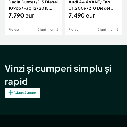
Dacia Duster/1.5 Diesel
Audi A4 AVANT/Fab
109cp/Fab 12/2015
01.2009/2.0 Diesel
/Euro 5/GARANTIE 12
7.790 eur
140cp/Posibilitate
7.490 eur
LUNI
Rate/GARANTIE
Ploiesti
5 luni în urmă
Ploiesti
5 luni în urmă
Vinzi și cumperi simplu și
rapid
Adaugă anunț