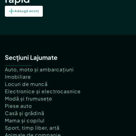
Adaugă anunț
Secțiuni Lajumate
Auto, moto și ambarcațiuni
Imobiliare
Locuri de muncă
Electronice și electrocasnice
Modă și frumusețe
Piese auto
Casă și grădină
Mama și copilul
Sport, timp liber, artă
Animale de companie