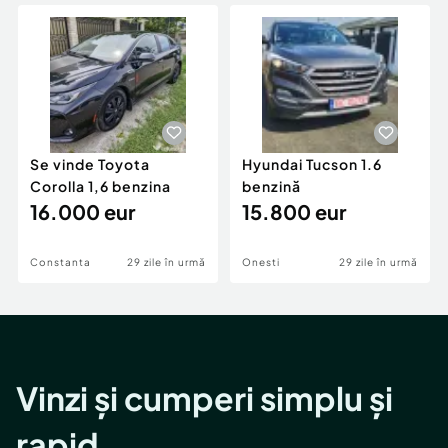
Locuri de munca
Utilaje agricole si industriale
Servicii
Piese auto si accesorii
Animale de companie
Dacia Duster
Afaceri și echipamente profesionale
Inchiriere Bunuri si Vehicule
Se vinde Toyota
Hyundai Tucson 1.6
Corolla 1,6 benzina
benzină
16.000 eur
15.800 eur
Constanta
29 zile în urmă
Onesti
29 zile în urmă
Vinzi și cumperi simplu și
rapid